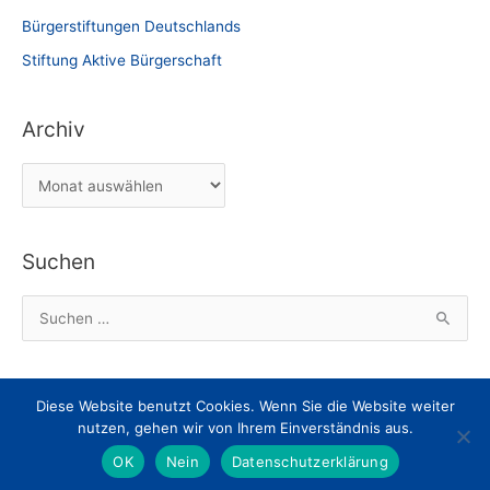
Bürgerstiftungen Deutschlands
Stiftung Aktive Bürgerschaft
Archiv
A
r
c
Suchen
h
i
S
v
u
c
h
Diese Website benutzt Cookies. Wenn Sie die Website weiter
Impressum
Datenschutz
Nachricht an den Webmaster
e
nutzen, gehen wir von Ihrem Einverständnis aus.
Dokumente zum Herunterladen
n
OK
Nein
Datenschutzerklärung
n