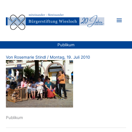
Zum
Inhalt
Hau
springen
Publikum
Von
Rosemarie Stindl
/
Montag, 19. Juli 2010
Publikum