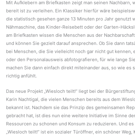
Mit Aufklebern am Briefkasten zeigt man seinen Nachbarn,
bereit ist zu verleihen. Ein Klassiker hierfür wäre beispiel
die statistisch gesehen ganze 13 Minuten pro Jahr genutzt w
Nähmaschine, das Kinder-Reisebett oder der Garten-Häcksl
am Briefkasten wissen die Menschen aus der Nachbarschaft,
und können Sie gezielt darauf ansprechen. Ob Sie dann tatsä
bei Menschen, die Sie vielleicht noch gar nicht gut kennen, 
oder den Personalausweis abfotografieren, für wie lange Sie
machen Sie dann einfach direkt miteinander aus, so wie es s
richtig anfühlt.
Das neue Projekt „Wiesloch teilt!“ liegt bei der Bürgerstift
Karin Nachtigal, die vielen Menschen bereits aus dem Wiesl
bekannt ist. Nachdem sie das Prinzip des gemeinsamen Rep
gebracht hat, ist dies nun eine weitere Initiative im Sinne de
Ressourcen zu schonen und Konsum zu reduzieren. Und es g
„Wiesloch teilt!“ ist ein sozialer Türöffner, ein schöner W