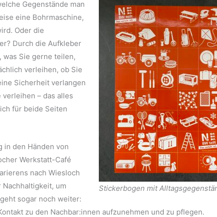
 welche Gegenstände man
sweise eine Bohrmaschine,
ird. Oder die
er? Durch die Aufkleber
 was Sie gerne teilen,
chlich verleihen, ob Sie
eine Sicherheit verlangen
 verleihen – das alles
ich für beide Seiten
ung in den Händen von
ocher Werkstatt-Café
arierens nach Wiesloch
r Nachhaltigkeit, um
Stickerbogen mit Alltagsgegenst
eht sogar noch weiter:
eg, Kontakt zu den Nachbar:innen aufzunehmen und zu pflegen.