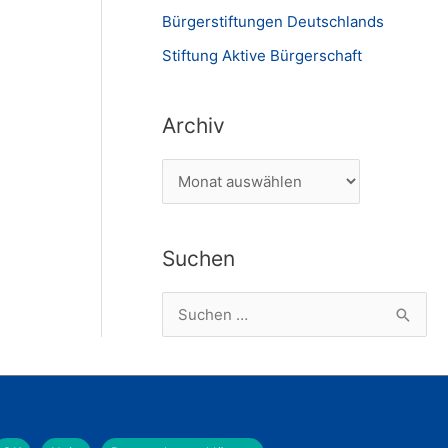
Bürgerstiftungen Deutschlands
Stiftung Aktive Bürgerschaft
Archiv
A
r
c
Suchen
h
i
S
v
u
c
h
e
Herunterladen