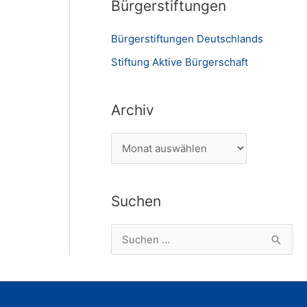
Bürgerstiftungen
Bürgerstiftungen Deutschlands
Stiftung Aktive Bürgerschaft
Archiv
A
r
c
Suchen
h
i
S
v
u
c
h