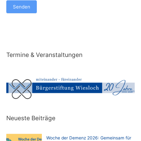
Senden
A
l
t
Termine & Veranstaltungen
e
r
n
a
t
i
v
e
Neueste Beiträge
:
Woche der Demenz 2026: Gemeinsam für