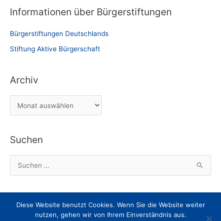
Informationen über Bürgerstiftungen
Bürgerstiftungen Deutschlands
Stiftung Aktive Bürgerschaft
Archiv
A
r
c
Suchen
h
i
S
v
u
c
h
Diese Website benutzt Cookies. Wenn Sie die Website weiter
Impressum
Datenschutz
Nachricht an den Webmaster
e
nutzen, gehen wir von Ihrem Einverständnis aus.