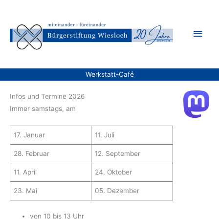
Zum
Inhalt
Hau
springen
Werkstatt-Café
Infos und Termine 2026
Immer samstags, am
17. Januar
11. Juli
28. Februar
12. September
11. April
24. Oktober
23. Mai
05. Dezember
von 10 bis 13 Uhr