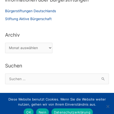
Bürgerstiftungen Deutschlands
Stiftung Aktive Bürgerschaft
Archiv
A
r
c
Suchen
h
i
S
v
u
c
h
Diese Website benutzt Cookies. Wenn Sie die Website weiter
Impressum
Datenschutz
Nachricht an den Webmaster
e
nutzen, gehen wir von Ihrem Einverständnis aus.
Dokumente zum Herunterladen
n
OK
Nein
Datenschutzerklärung