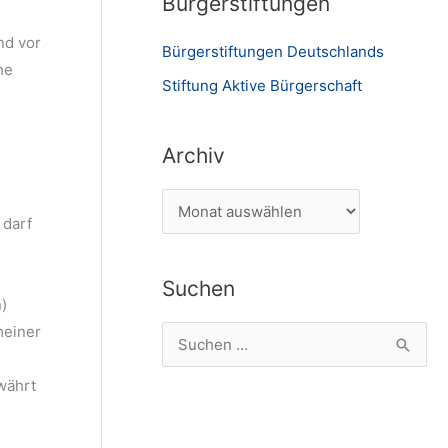
Bürgerstiftungen
nd vor
Bürgerstiftungen Deutschlands
he
Stiftung Aktive Bürgerschaft
Archiv
A
 darf
r
c
Suchen
h
)
i
meiner
S
v
u
ewährt
c
h