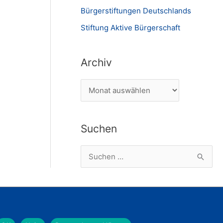
Bürgerstiftungen Deutschlands
Stiftung Aktive Bürgerschaft
Archiv
A
r
c
Suchen
h
i
S
v
u
c
h
e
Herunterladen