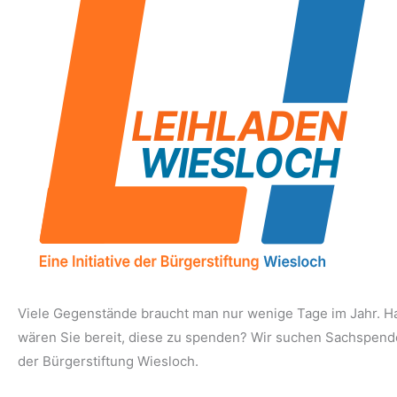
Viele Gegenstände braucht man nur wenige Tage im Jahr. Ha
wären Sie bereit, diese zu spenden? Wir suchen Sachspenden
der Bürgerstiftung Wiesloch.