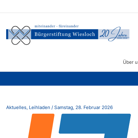
Zum
Inhalt
springen
Über u
Aktuelles
,
Leihladen
/
Samstag, 28. Februar 2026