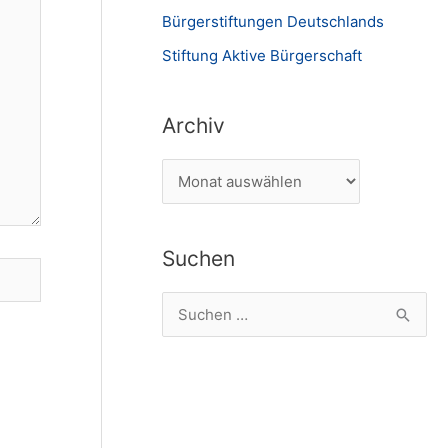
Bürgerstiftungen Deutschlands
Stiftung Aktive Bürgerschaft
Archiv
A
r
c
Suchen
h
i
S
v
u
c
h
e