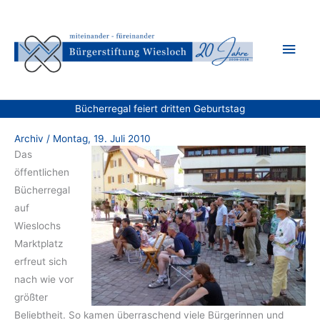
Zum
Inhalt
Hau
springen
Bücherregal feiert dritten Geburtstag
Archiv
/
Montag, 19. Juli 2010
Das
öffentlichen
Bücherregal
auf
Wieslochs
Marktplatz
erfreut sich
nach wie vor
größter
Beliebtheit. So kamen überraschend viele Bürgerinnen und