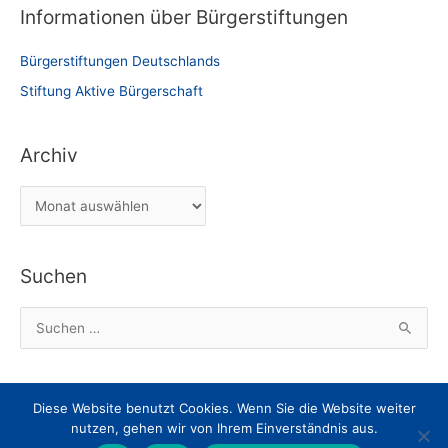
Informationen über Bürgerstiftungen
Bürgerstiftungen Deutschlands
Stiftung Aktive Bürgerschaft
Archiv
A
r
c
Suchen
h
i
S
v
u
c
h
Diese Website benutzt Cookies. Wenn Sie die Website weiter
Impressum
Datenschutz
Nachricht an den Webmaster
e
nutzen, gehen wir von Ihrem Einverständnis aus.