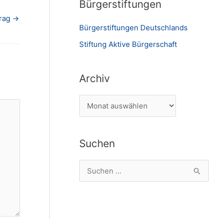
Bürgerstiftungen
trag
→
Bürgerstiftungen Deutschlands
Stiftung Aktive Bürgerschaft
Archiv
A
r
c
Suchen
h
i
S
v
u
c
h