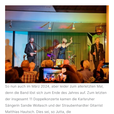
So nun auch im März 2024, aber leider zum allerletzten Mal,
denn die Band löst sich zum Ende des Jahres auf. Zum letzten
der insgesamt 11 Doppelkonzerte kamen die Karlsruher
Sängerin Sandie Wollasch und der Straubenhardter Gitarrist
Matthias Hautsch. Dies sei, so Jutta, die