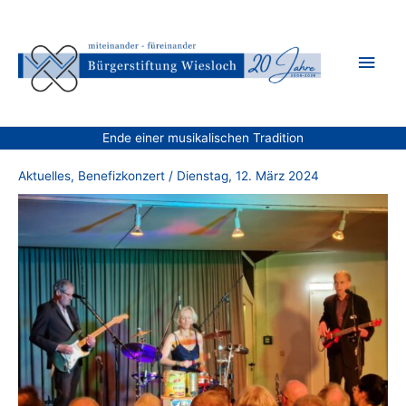
Zum
Inhalt
Hau
springen
Ende einer musikalischen Tradition
Aktuelles
,
Benefizkonzert
/
Dienstag, 12. März 2024