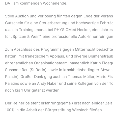
DAT am kommenden Wochenende.
Stille Auktion und Verlosung führten gegen Ende der Veranst
Gutschein für eine Steuerberatung und hochwertige Fahrräd
u.a. ein Trainingsmonat bei PHYSIOMed Hecker, eine Jahresm
für „Spitzen & Wein“, eine professionelle Auto-Innenreinig
Zum Abschluss des Programms gegen Mitternacht bedachten
hatten, mit frenetischem Applaus, und diverse Blumensträu
ehrenamtlichen Organisationsteam, namentlich Katrin Floegel
Susanne Rau (Stifterin) sowie in krankheitsbedingter Abwese
Palatin). Großer Dank ging auch an Thomas Müller, Marie Fi
Palatins sowie an Andy Naber und seine Kollegen von der To
noch bis 1 Uhr getanzt werden.
Der Reinerlös steht erfahrungsgemäß erst nach einiger Zeit e
100% in die Arbeit der Bürgerstiftung Wiesloch fließen.