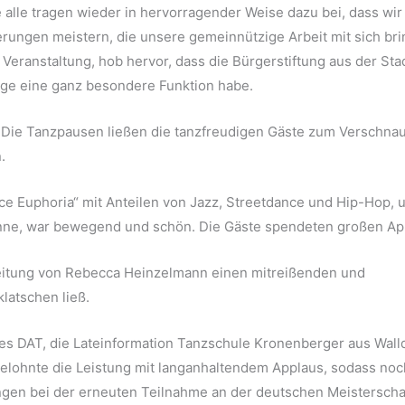
alle tragen wieder in hervorragender Weise dazu bei, dass wir
erungen meistern, die unsere gemeinnützige Arbeit mit sich bri
eranstaltung, hob hervor, dass die Bürgerstiftung aus der Sta
üge eine ganz besondere Funktion habe.
. Die Tanzpausen ließen die tanzfreudigen Gäste zum Verschna
.
e Euphoria“ mit Anteilen von Jazz, Streetdance und Hip-Hop, 
ne, war bewegend und schön. Die Gäste spendeten großen Ap
 Leitung von Rebecca Heinzelmann einen mitreißenden und
latschen ließ.
s DAT, die Lateinformation Tanzschule Kronenberger aus Wall
 belohnte die Leistung mit langanhaltendem Applaus, sodass noc
ngen bei der erneuten Teilnahme an der deutschen Meisterscha