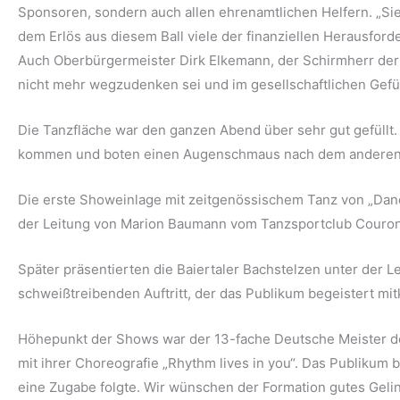
Sponsoren, sondern auch allen ehrenamtlichen Helfern. „Sie 
dem Erlös aus diesem Ball viele der finanziellen Herausford
Auch Oberbürgermeister Dirk Elkemann, der Schirmherr der V
nicht mehr wegzudenken sei und im gesellschaftlichen Gef
Die Tanzfläche war den ganzen Abend über sehr gut gefüllt
kommen und boten einen Augenschmaus nach dem anderen
Die erste Showeinlage mit zeitgenössischem Tanz von „Danc
der Leitung von Marion Baumann vom Tanzsportclub Couron
Später präsentierten die Baiertaler Bachstelzen unter der
schweißtreibenden Auftritt, der das Publikum begeistert mitk
Höhepunkt der Shows war der 13-fache Deutsche Meister de
mit ihrer Choreografie „Rhythm lives in you“. Das Publikum
eine Zugabe folgte. Wir wünschen der Formation gutes Geli