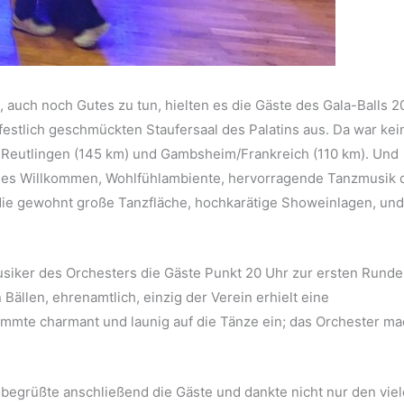
auch noch Gutes zu tun, hielten es die Gäste des Gala-Balls 
 festlich geschmückten Staufersaal des Palatins aus. Da war ke
 Reutlingen (145 km) und Gambsheim/Frankreich (110 km). Und
iches Willkommen, Wohlfühlambiente, hervorragende Tanzmusik 
, die gewohnt große Tanzfläche, hochkarätige Showeinlagen, und
usiker des Orchesters die Gäste Punkt 20 Uhr zur ersten Runde
 Bällen, ehrenamtlich, einzig der Verein erhielt eine
mmte charmant und launig auf die Tänze ein; das Orchester ma
 begrüßte anschließend die Gäste und dankte nicht nur den vie