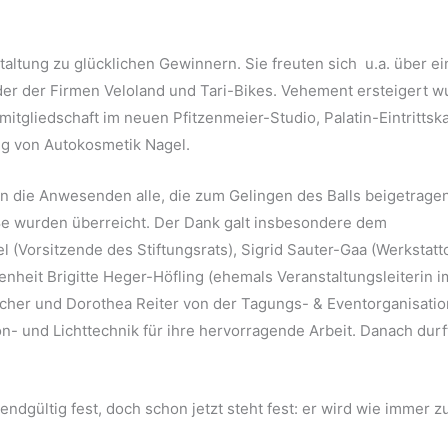
altung zu glücklichen Gewinnern. Sie freuten sich u.a. über e
er der Firmen Veloland und Tari-Bikes. Vehement ersteigert 
itgliedschaft im neuen Pfitzenmeier-Studio, Palatin-Eintrittsk
ung von Autokosmetik Nagel.
 die Anwesenden alle, die zum Gelingen des Balls beigetrage
ße wurden überreicht. Der Dank galt insbesondere dem
 (Vorsitzende des Stiftungsrats), Sigrid Sauter-Gaa (Werkstattc
nheit Brigitte Heger-Höfling (ehemals Veranstaltungsleiterin i
scher und Dorothea Reiter von der Tagungs- & Eventorganisati
n- und Lichttechnik für ihre hervorragende Arbeit. Danach durf
ndgültig fest, doch schon jetzt steht fest: er wird wie immer z