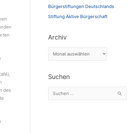
Bürgerstiftungen Deutschlands
Stiftung Aktive Bürgerschaft
inen
wurden
arten
Archiv
A
n
r
c
afé),
Suchen
h
m
i
on des
S
v
te
u
c
h
u
e