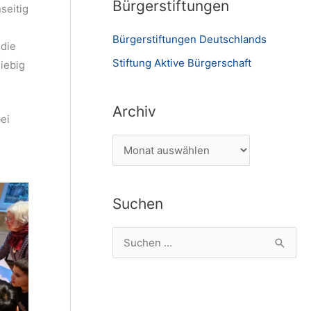
Bürgerstiftungen
seitig
Bürgerstiftungen Deutschlands
ddie
Stiftung Aktive Bürgerschaft
iebig
Archiv
ei
A
r
c
Suchen
h
i
S
v
u
c
h