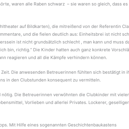
rte, waren alle Raben schwarz – sie waren so gleich, dass es
ltheater auf Bildkarten), die mitreißend von der Referentin Cl
mmentare, und die fielen deutlich aus: Einheitsbrei ist nicht sc
 Anderssein ist nicht grundsätzlich schlecht , man kann und muss d
ich bin, richtig.“ Die Kinder hatten auch ganz konkrete Vorschl
nn reagieren und all die Kämpfe verhindern können.
 Zeit. Die anwesenden Betreuerinnen fühlten sich bestätigt in 
ns in den Clubstunden konsequent zu vermitteln.
 nötig. Die Betreuerinnen verwöhnten die Clubkinder mit viele
nsmittel, Vorlieben und allerlei Privates. Lockerer, geselliger
hops. Mit Hilfe eines sogenannten Geschichtenbaukastens