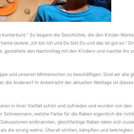
zu kunterbunt.“ So begann die Geschichte, die den Kinder-Work
ema lautete „Ich bin Ich und Du bist Du und das ist gut so.“ Ei
e, gestaltete den Nachmittag mit den Kindern und machte ihn z
uppe und unseren Mitmenschen zu beschäftigen: Sind wir alle g
r die Anderen? In Anbetracht der aktuellen Weltlage ist dieses
ren in ihrer Vielfalt schön und zufrieden und wurden von den
r Schneemann, welche Farbe für die Raben eigentlich die richt
e Diskussionen entbrannten, gleichfarbige Raben taten sich zu
s die einzig wahre. Überall stritten, kämpften und bekriegten 