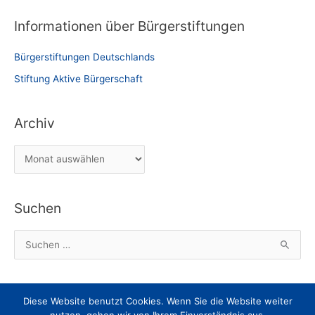
Informationen über Bürgerstiftungen
Bürgerstiftungen Deutschlands
Stiftung Aktive Bürgerschaft
Archiv
A
r
c
Suchen
h
i
S
v
u
c
h
Diese Website benutzt Cookies. Wenn Sie die Website weiter
Impressum
Datenschutz
Nachricht an den Webmaster
e