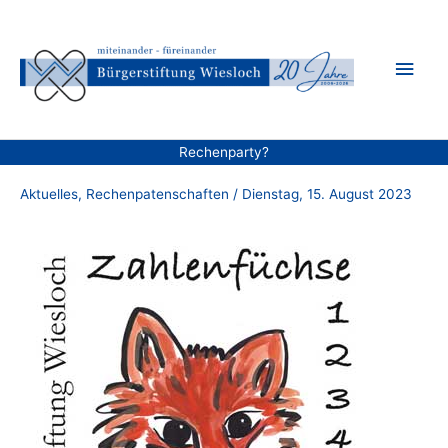
Zum
Inhalt
Hau
springen
Rechenparty?
Aktuelles
,
Rechenpatenschaften
/
Dienstag, 15. August 2023