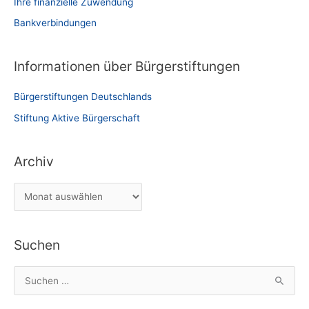
Ihre finanzielle Zuwendung
Bankverbindungen
Informationen über Bürgerstiftungen
Bürgerstiftungen Deutschlands
Stiftung Aktive Bürgerschaft
Archiv
A
r
c
Suchen
h
i
S
v
u