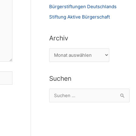
Bürgerstiftungen Deutschlands
Stiftung Aktive Bürgerschaft
Archiv
A
r
c
Suchen
h
i
S
v
u
c
h
e