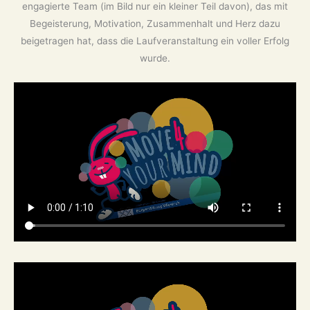
engagierte Team (im Bild nur ein kleiner Teil davon), das mit
Begeisterung, Motivation, Zusammenhalt und Herz dazu
beigetragen hat, dass die Laufveranstaltung ein voller Erfolg
wurde.