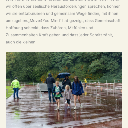
wir offen über seelische Herausforderungen sprechen, können
wir sie enttabuisieren und gemeinsam Wege finden, mit ihnen
umzugehen.„Move4YourMind“ hat gezeigt, dass Gemeinschaft
Hoffnung schenkt,
dass Zuhören, Mitfühlen und
Zusammenhalten Kraft geben und dass jeder Schritt zählt,
auch die kleinen.