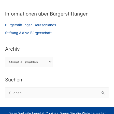
Informationen über Bürgerstiftungen
Bürgerstiftungen Deutschlands
Stiftung Aktive Bürgerschaft
Archiv
A
r
c
Suchen
h
i
S
v
u
c
h
Diese Website benutzt Cookies. Wenn Sie die Website weiter