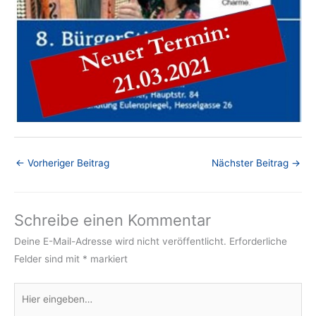
←
Vorheriger Beitrag
Nächster Beitrag
→
Schreibe einen Kommentar
Deine E-Mail-Adresse wird nicht veröffentlicht.
Erforderliche
Felder sind mit
*
markiert
Hier
eingeben…