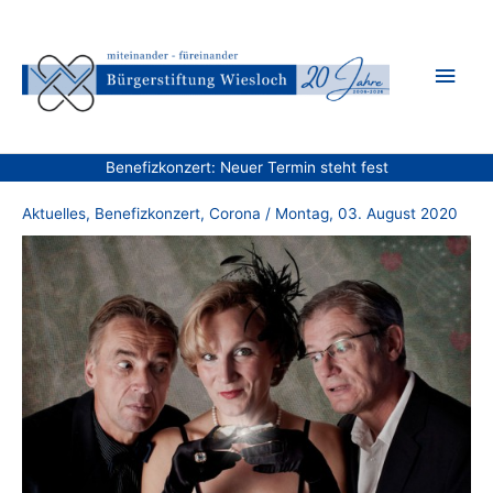
Zum
Inhalt
Hau
springen
Benefizkonzert: Neuer Termin steht fest
Aktuelles
,
Benefizkonzert
,
Corona
/
Montag, 03. August 2020