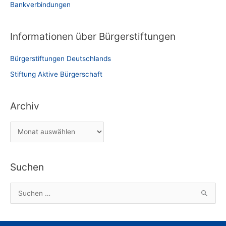
Bankverbindungen
Informationen über Bürgerstiftungen
Bürgerstiftungen Deutschlands
Stiftung Aktive Bürgerschaft
Archiv
A
r
c
Suchen
h
i
S
v
u
c