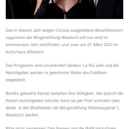
Das in diesem Jahr wegen Corona ausgefallene Benefizkonzert
zugunsten der Bürgerstiftung Wiesloch soll nun wird im
kommenden Jahr stattfinden, und zwar am 21. März 2021 im
Kulturhaus Wiesloch.
Das Programm wird unverändert bleiben: Le Roi Julie und die
Nachtigallen werden in gewohnter Weise das Publikum
begeistern.
Bereits gekaufte Karten behalten ihre Gültigkeit. Wer jedoch die
Karten zurückgeben möchte, kann sie per Post schicken oder
direkt in den Briefkasten der Bürgerstiftung (Rathausgasse 1,
Wiesloch) werfen.
Bitte nicht vergessen: Den Namen und die IBAN hinzufügen,