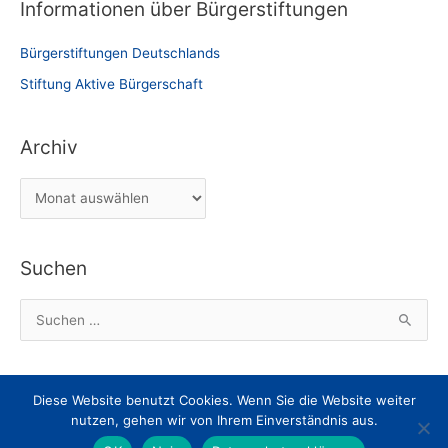
Informationen über Bürgerstiftungen
Bürgerstiftungen Deutschlands
Stiftung Aktive Bürgerschaft
Archiv
A
r
c
Suchen
h
i
S
v
u
c
h
Diese Website benutzt Cookies. Wenn Sie die Website weiter
Impressum
Datenschutz
Nachricht an den Webmaster
e
nutzen, gehen wir von Ihrem Einverständnis aus.
Dokumente zum Herunterladen
n