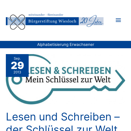
Zum
Inhalt
Hau
springen
Alphabetisierung Erwachsener
Sep.
29
2013
Lesen und Schreiben –
der Schlüssel zur Welt