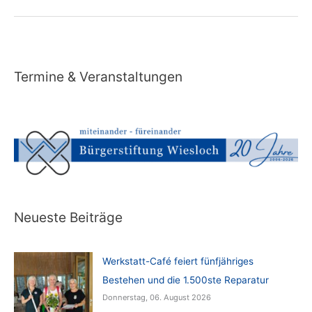
–
der
Schlüssel
zur
Welt
Termine & Veranstaltungen
Neueste Beiträge
Werkstatt-Café feiert fünfjähriges
Bestehen und die 1.500ste Reparatur
Donnerstag, 06. August 2026