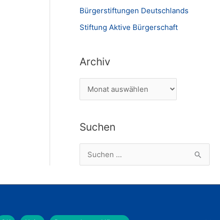
Bürgerstiftungen Deutschlands
Stiftung Aktive Bürgerschaft
Archiv
A
r
c
Suchen
h
i
S
v
u
c
h
e
Herunterladen