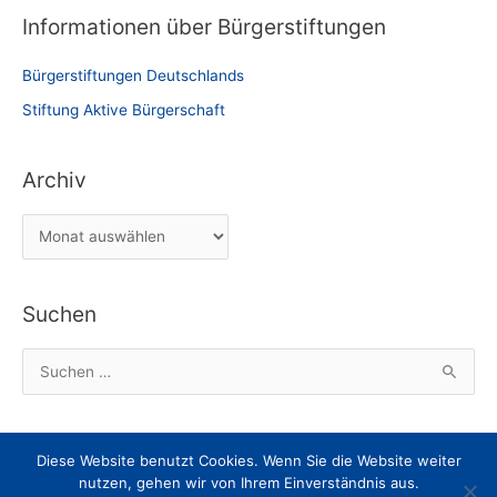
Informationen über Bürgerstiftungen
Bürgerstiftungen Deutschlands
Stiftung Aktive Bürgerschaft
Archiv
A
r
c
Suchen
h
i
S
v
u
c
h
Diese Website benutzt Cookies. Wenn Sie die Website weiter
Impressum
Datenschutz
Nachricht an den Webmaster
e
nutzen, gehen wir von Ihrem Einverständnis aus.