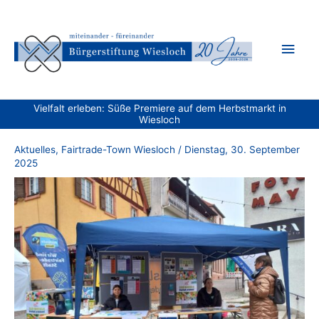
Zum
Inhalt
Hau
springen
Vielfalt erleben: Süße Premiere auf dem Herbstmarkt in
Wiesloch
Aktuelles
,
Fairtrade-Town Wiesloch
/
Dienstag, 30. September
2025