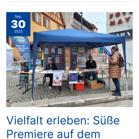
Augustinus
machen
Fairen
Handel
Sep.
sichtbar
30
2025
Vielfalt erleben: Süße
Premiere auf dem