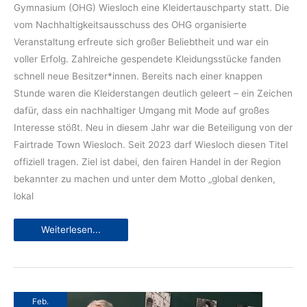
Gymnasium (OHG) Wiesloch eine Kleidertauschparty statt. Die
vom Nachhaltigkeitsausschuss des OHG organisierte
Veranstaltung erfreute sich großer Beliebtheit und war ein
voller Erfolg. Zahlreiche gespendete Kleidungsstücke fanden
schnell neue Besitzer*innen. Bereits nach einer knappen
Stunde waren die Kleiderstangen deutlich geleert – ein Zeichen
dafür, dass ein nachhaltiger Umgang mit Mode auf großes
Interesse stößt. Neu in diesem Jahr war die Beteiligung von der
Fairtrade Town Wiesloch. Seit 2023 darf Wiesloch diesen Titel
offiziell tragen. Ziel ist dabei, den fairen Handel in der Region
bekannter zu machen und unter dem Motto „global denken,
lokal
Neue
Weiterlesen...
Lieblingsteile
statt
alte
Schrankhüter
–
Kleidertausch
am
OHG
Feb.