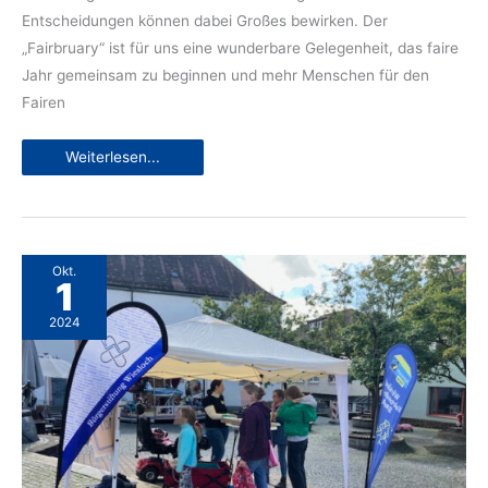
Entscheidungen können dabei Großes bewirken. Der
„Fairbruary“ ist für uns eine wunderbare Gelegenheit, das faire
Jahr gemeinsam zu beginnen und mehr Menschen für den
Fairen
Wiesloch
Weiterlesen...
lädt
ein
zum
fairen
Februar!
Okt.
1
2024