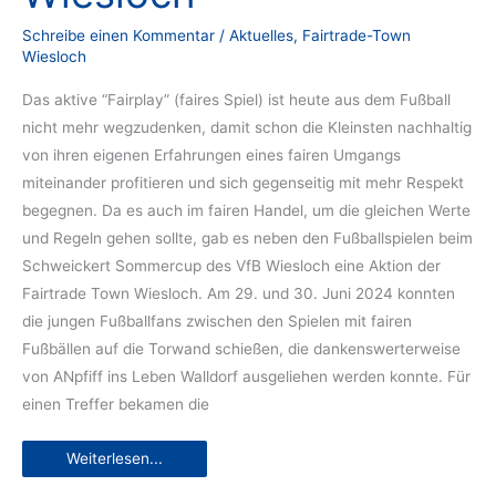
Schreibe einen Kommentar
/
Aktuelles
,
Fairtrade-Town
Wiesloch
Das aktive “Fairplay” (faires Spiel) ist heute aus dem Fußball
nicht mehr wegzudenken, damit schon die Kleinsten nachhaltig
von ihren eigenen Erfahrungen eines fairen Umgangs
miteinander profitieren und sich gegenseitig mit mehr Respekt
begegnen. Da es auch im fairen Handel, um die gleichen Werte
und Regeln gehen sollte, gab es neben den Fußballspielen beim
Schweickert Sommercup des VfB Wiesloch eine Aktion der
Fairtrade Town Wiesloch. Am 29. und 30. Juni 2024 konnten
die jungen Fußballfans zwischen den Spielen mit fairen
Fußbällen auf die Torwand schießen, die dankenswerterweise
von ANpfiff ins Leben Walldorf ausgeliehen werden konnte. Für
einen Treffer bekamen die
Fairtrade-
Weiterlesen...
Torwandschießen
begeistert