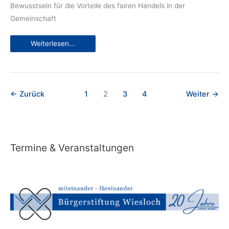
Bewusstsein für die Vorteile des fairen Handels in der
Gemeinschaft
Es
Weiterlesen...
geht
#Fairan:
Wiesloch
feiert
ein
Jahr
als
←
Zurück
1
2
3
4
Weiter
→
Fairtrade
Town
–
sei
dabei!
Termine & Veranstaltungen