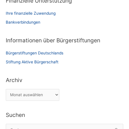
Finanzielle Unterstützung
Ihre finanzielle Zuwendung
Bankverbindungen
Informationen über Bürgerstiftungen
Bürgerstiftungen Deutschlands
Stiftung Aktive Bürgerschaft
Archiv
A
r
c
Suchen
h
i
S