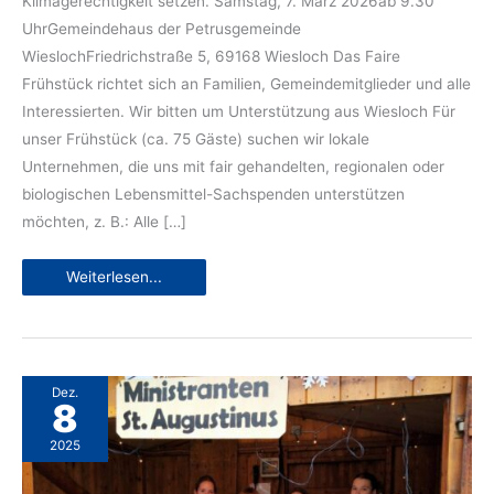
Klimagerechtigkeit setzen. Samstag, 7. März 2026ab 9.30
UhrGemeindehaus der Petrusgemeinde
WieslochFriedrichstraße 5, 69168 Wiesloch Das Faire
Frühstück richtet sich an Familien, Gemeindemitglieder und alle
Interessierten. Wir bitten um Unterstützung aus Wiesloch Für
unser Frühstück (ca. 75 Gäste) suchen wir lokale
Unternehmen, die uns mit fair gehandelten, regionalen oder
biologischen Lebensmittel-Sachspenden unterstützen
möchten, z. B.: Alle […]
Faires
Weiterlesen...
Frühstück
2026:
Herzliche
Einladung
Dez.
8
2025