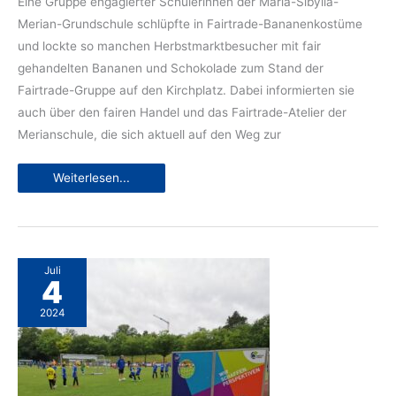
Eine Gruppe engagierter Schülerinnen der Maria-Sibylla-
Merian-Grundschule schlüpfte in Fairtrade-Bananenkostüme
und lockte so manchen Herbstmarktbesucher mit fair
gehandelten Bananen und Schokolade zum Stand der
Fairtrade-Gruppe auf den Kirchplatz. Dabei informierten sie
auch über den fairen Handel und das Fairtrade-Atelier der
Merianschule, die sich aktuell auf den Weg zur
Bananenkinder
Weiterlesen...
und
faire
Köstlichkeiten
Juli
4
2024