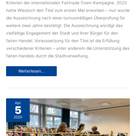
Kriterien der internationalen Fairtrade-Town-Kampagne. 2023
hatte Wiesloch den Titel zum ersten Mal erworben – nun wurde
die Auszeichnung nach einer turnusmäßigen Überprüfung für
weitere zwei Jahre bestätigt. Die Auszeichnung würdigt das
vielfältige Engagement der Stadt und ihrer Bürger für den
fairen Handel. Voraussetzung für den Titel ist die Erfüllung
verschiedener Kriterien – unter anderem die Unterstützung des
fairen Handels durch die Stadtverwaltung,
Wiesloch
Weiterlesen...
bleibt
Fairtrade-
Town:
Erfolgreiche
Rezertifizierung
im
Jahr
2025
Apr.
5
2025