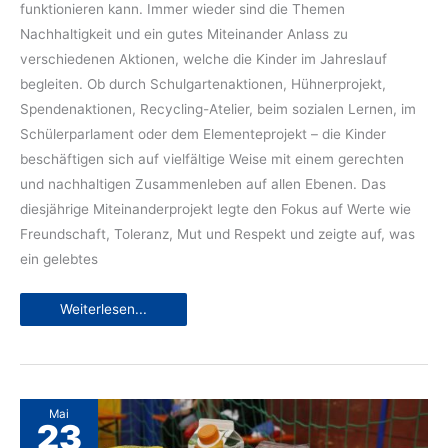
funktionieren kann. Immer wieder sind die Themen
Nachhaltigkeit und ein gutes Miteinander Anlass zu
verschiedenen Aktionen, welche die Kinder im Jahreslauf
begleiten. Ob durch Schulgartenaktionen, Hühnerprojekt,
Spendenaktionen, Recycling-Atelier, beim sozialen Lernen, im
Schülerparlament oder dem Elementeprojekt – die Kinder
beschäftigen sich auf vielfältige Weise mit einem gerechten
und nachhaltigen Zusammenleben auf allen Ebenen. Das
diesjährige Miteinanderprojekt legte den Fokus auf Werte wie
Freundschaft, Toleranz, Mut und Respekt und zeigte auf, was
ein gelebtes
Aktionen
Weiterlesen...
zum
Thema
Miteinander:
fair
&
tolerant
Mai
23