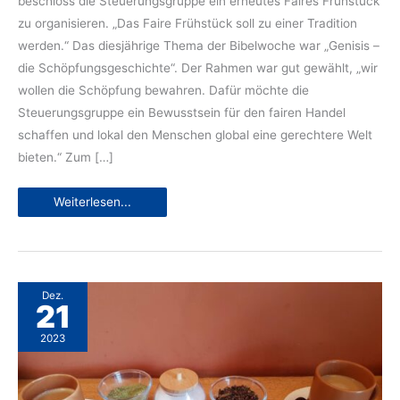
beschloss die Steuerungsgruppe ein erneutes Faires Frühstück
zu organisieren. „Das Faire Frühstück soll zu einer Tradition
werden.“ Das diesjährige Thema der Bibelwoche war „Genisis –
die Schöpfungsgeschichte“. Der Rahmen war gut gewählt, „wir
wollen die Schöpfung bewahren. Dafür möchte die
Steuerungsgruppe ein Bewusstsein für den fairen Handel
schaffen und lokal den Menschen global eine gerechtere Welt
bieten.“ Zum […]
#FairInDenTag
Weiterlesen...
gestartet
Dez.
21
2023