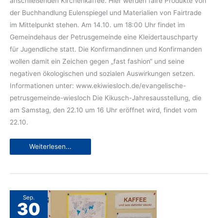
anschließenden Kirchenkaffee. Hier werden faire Produkte von
der Buchhandlung Eulenspiegel und Materialien von Fairtrade
im Mittelpunkt stehen. Am 14.10. um 18:00 Uhr findet im
Gemeindehaus der Petrusgemeinde eine Kleidertauschparty
für Jugendliche statt. Die Konfirmandinnen und Konfirmanden
wollen damit ein Zeichen gegen „fast fashion“ und seine
negativen ökologischen und sozialen Auswirkungen setzen.
Informationen unter: www.ekiwiesloch.de/evangelische-
petrusgemeinde-wiesloch Die Kikusch-Jahresausstellung, die
am Samstag, den 22.10 um 16 Uhr eröffnet wird, findet vom
22.10.
Fairtrade-
Weiterlesen...
Veranstaltungen
im
Oktober
Sep.
30