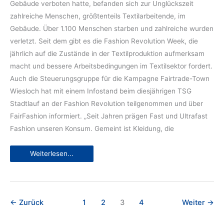
Gebäude verboten hatte, befanden sich zur Unglückszeit
zahlreiche Menschen, größtenteils Textilarbeitende, im
Gebäude. Über 1.100 Menschen starben und zahlreiche wurden
verletzt. Seit dem gibt es die Fashion Revolution Week, die
jährlich auf die Zustände in der Textilproduktion aufmerksam
macht und bessere Arbeitsbedingungen im Textilsektor fordert.
Auch die Steuerungsgruppe für die Kampagne Fairtrade-Town
Wiesloch hat mit einem Infostand beim diesjährigen TSG
Stadtlauf an der Fashion Revolution teilgenommen und über
FairFashion informiert. „Seit Jahren prägen Fast und Ultrafast
Fashion unseren Konsum. Gemeint ist Kleidung, die
Fashion
Weiterlesen...
Revolution
beim
TSG
Stadtlauf
←
Zurück
1
2
3
4
Weiter
→