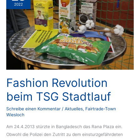
2022
Fashion Revolution
beim TSG Stadtlauf
Schreibe einen Kommentar
/
Aktuelles
,
Fairtrade-Town
Wiesloch
Am 24.4.2013 stürzte in Bangladesch das Rana Plaza ein.
Obwohl die Polizei den Zutritt zu dem einsturzgefährdeten