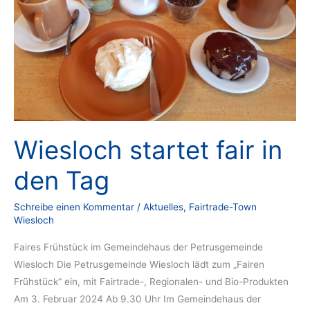
Wiesloch startet fair in
den Tag
Schreibe einen Kommentar
/
Aktuelles
,
Fairtrade-Town
Wiesloch
Faires Frühstück im Gemeindehaus der Petrusgemeinde
Wiesloch Die Petrusgemeinde Wiesloch lädt zum „Fairen
Frühstück“ ein, mit Fairtrade-, Regionalen- und Bio-Produkten
Am 3. Februar 2024 Ab 9.30 Uhr Im Gemeindehaus der