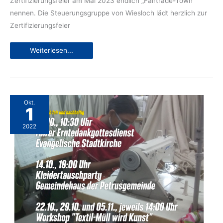
Zertifizierungsfeier am Mai 2023 endlich „Fairtrade-Town“
nennen. Die Steuerungsgruppe von Wiesloch lädt herzlich zur
Zertifizierungsfeier
Wir
Weiterlesen...
sind
bald
Fairtrade-
Stadt!
Okt.
1
2022