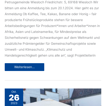
Petrusgemeinde Wiesloch Friedrichstr. 5, 69168 Wiesloch Wir
bitten um eine Anmeldung bis zum 20.1.2024. Hier geht es zur
Anmeldung Ob Kaffee, Tee, Kakao, Banane oder Honig – fair
produzierte Frühstücksprodukte stehen für bessere
Arbeitsbedingungen für Produzent*innen und Arbeiter*innen in
Afrika, Asien und Lateinamerika, für Mindestpreise als
Sicherheitsnetz gegen Schwankungen auf dem Weltmarkt und
zusätzliche Prämiengelder für Gemeinschaftsprojekte sowie
Umwelt- und Klimaschutz. „Klimaschutz und
Handelsgerechtigkeit gehen uns alle an“, sagt Projektleiterin
Wiesloch
Weiterlesen...
startet
fair
in
den
Tag
Okt.
26
2023