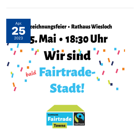
handeln”
Apr.
25
2023