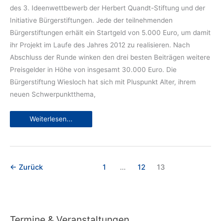
des 3. Ideenwettbewerb der Herbert Quandt-Stiftung und der
Initiative Bürgerstiftungen. Jede der teilnehmenden
Bürgerstiftungen erhält ein Startgeld von 5.000 Euro, um damit
ihr Projekt im Laufe des Jahres 2012 zu realisieren. Nach
Abschluss der Runde winken den drei besten Beiträgen weitere
Preisgelder in Höhe von insgesamt 30.000 Euro. Die
Bürgerstiftung Wiesloch hat sich mit Pluspunkt Alter, ihrem
neuen Schwerpunktthema,
Pluspunkt
Weiterlesen...
Alter
baut
Brücken
zwischen
Generationen
←
Zurück
1
…
12
13
Termine & Veranstaltungen