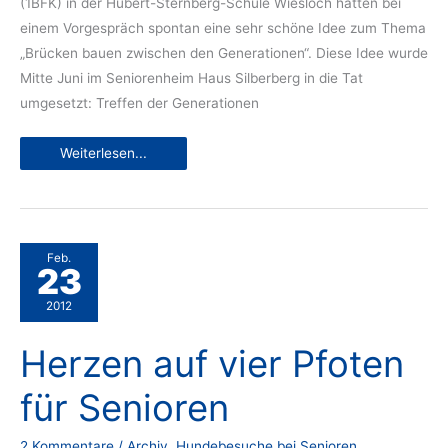
(1BFK) in der Hubert-Sternberg-Schule Wiesloch hatten bei
einem Vorgespräch spontan eine sehr schöne Idee zum Thema
„Brücken bauen zwischen den Generationen“. Diese Idee wurde
Mitte Juni im Seniorenheim Haus Silberberg in die Tat
umgesetzt: Treffen der Generationen
Wohlfühlvormittag
Weiterlesen...
für
Jung
und
Alt
Feb.
23
2012
Herzen auf vier Pfoten
für Senioren
2 Kommentare
/
Archiv
,
Hundebesuche bei Senioren