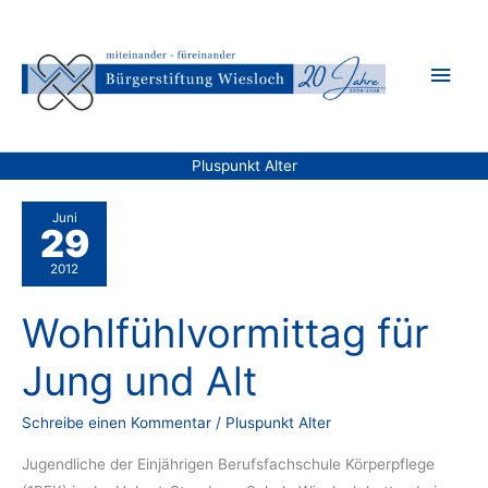
Zum
Inhalt
Hau
springen
Pluspunkt Alter
Juni
29
2012
Wohlfühlvormittag für
Jung und Alt
Schreibe einen Kommentar
/
Pluspunkt Alter
Jugendliche der Einjährigen Berufsfachschule Körperpflege