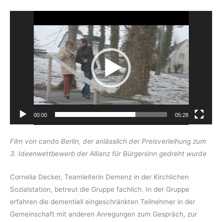
Video-
Player
00:00
05:28
Film von cando Berlin, der anlässlich der Preisverleihung zum
3. Ideen­wettbewerb der Allianz für Bürgersinn gedreht wurde
Cornelia Decker, Teamleiterin Demenz in der Kirchlichen
Sozialstation, betreut die Gruppe fachlich. In der Gruppe
erfahren die dementiell eingeschränkten Teilnehmer in der
Gemeinschaft mit anderen Anregungen zum Gespräch, zur