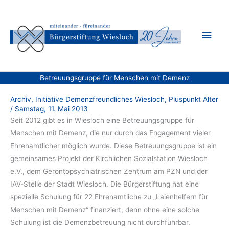
Zum
Inhalt
Hau
springen
Betreuungsgruppe für Menschen mit Demenz
Archiv
,
Initiative Demenzfreundliches Wiesloch
,
Pluspunkt Alter
/
Samstag, 11. Mai 2013
Seit 2012 gibt es in Wiesloch eine Betreuungsgruppe für
Menschen mit Demenz, die nur durch das Engagement vieler
Ehrenamtlicher möglich wurde. Diese Betreuungsgruppe ist ein
gemeinsames Projekt der Kirchlichen Sozialstation Wiesloch
e.V., dem Gerontopsychiatrischen Zentrum am PZN und der
IAV-Stelle der Stadt Wiesloch. Die Bürgerstiftung hat eine
spezielle Schulung für 22 Ehrenamtliche zu „Laienhelfern für
Menschen mit Demenz“ finanziert, denn ohne eine solche
Schulung ist die Demenzbetreuung nicht durchführbar.