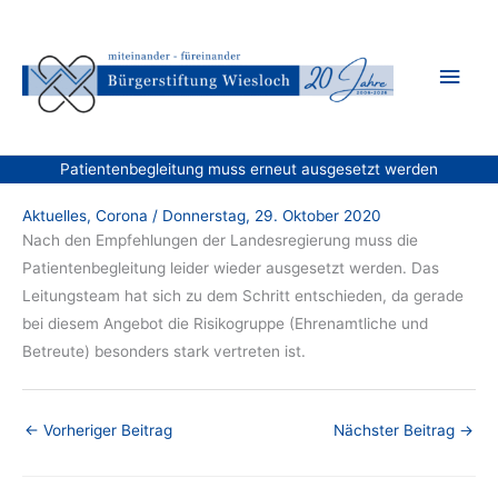
Zum
Inhalt
Hau
springen
Patientenbegleitung muss erneut ausgesetzt werden
Aktuelles
,
Corona
/
Donnerstag, 29. Oktober 2020
Nach den Empfehlungen der Landesregierung muss die
Patientenbegleitung leider wieder ausgesetzt werden. Das
Leitungsteam hat sich zu dem Schritt entschieden, da gerade
bei diesem Angebot die Risikogruppe (Ehrenamtliche und
Betreute) besonders stark vertreten ist.
←
Vorheriger Beitrag
Nächster Beitrag
→