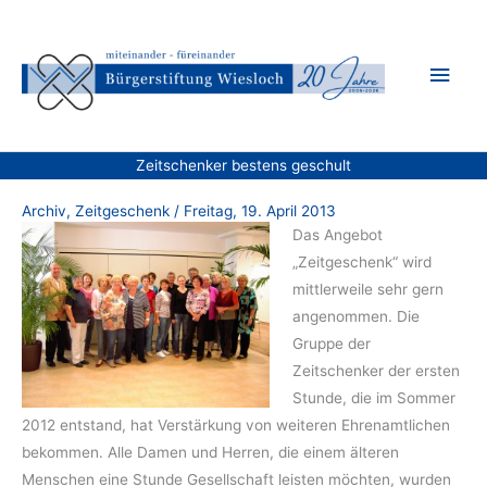
Zum
Inhalt
Hau
springen
Zeitschenker bestens geschult
Archiv
,
Zeitgeschenk
/
Freitag, 19. April 2013
Das Angebot
„Zeitgeschenk“ wird
mittlerweile sehr gern
angenommen. Die
Gruppe der
Zeitschenker der ersten
Stunde, die im Sommer
2012 entstand, hat Verstärkung von weiteren Ehrenamtlichen
bekommen. Alle Damen und Herren, die einem älteren
Menschen eine Stunde Gesellschaft leisten möchten, wurden