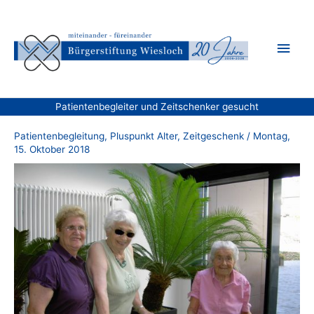
Zum
Inhalt
Hau
springen
Patientenbegleiter und Zeitschenker gesucht
Patientenbegleitung
,
Pluspunkt Alter
,
Zeitgeschenk
/
Montag,
15. Oktober 2018