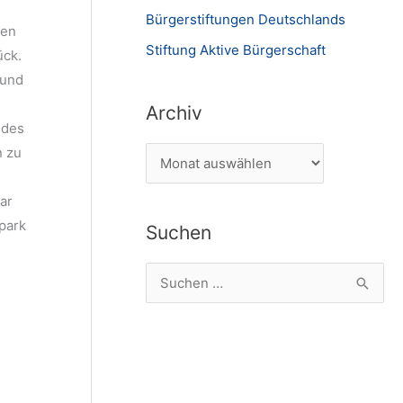
Bürgerstiftungen Deutschlands
ßen
Stiftung Aktive Bürgerschaft
ück.
 und
Archiv
edes
n zu
A
r
ar
c
park
Suchen
h
i
S
v
u
c
h
e