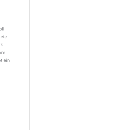
ll
reie
rk
hre
t ein