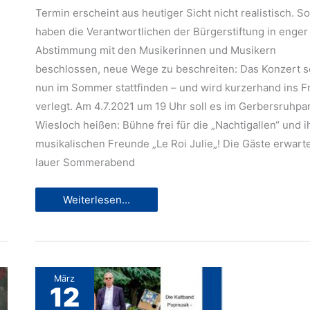
Termin erscheint aus heutiger Sicht nicht realistisch. So
haben die Verantwortlichen der Bürgerstiftung in enger
Abstimmung mit den Musikerinnen und Musikern
beschlossen, neue Wege zu beschreiten: Das Konzert so
nun im Sommer stattfinden – und wird kurzerhand ins F
verlegt. Am 4.7.2021 um 19 Uhr soll es im Gerbersruhpa
Wiesloch heißen: Bühne frei für die „Nachtigallen“ und i
musikalischen Freunde „Le Roi Julie„! Die Gäste erwarte
lauer Sommerabend
Bürgerstiftungskonzert
Weiterlesen...
mit
den
Nachtigallen
und
Le
Roi
Julie
März
soll
12
im
Sommer