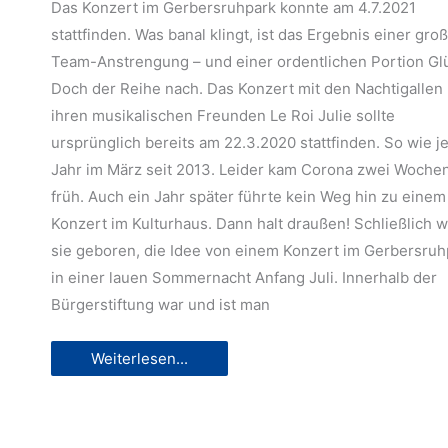
Das Konzert im Gerbersruhpark konnte am 4.7.2021
stattfinden. Was banal klingt, ist das Ergebnis einer gro
Team-Anstrengung – und einer ordentlichen Portion Gl
Doch der Reihe nach. Das Konzert mit den Nachtigallen
ihren musikalischen Freunden Le Roi Julie sollte
ursprünglich bereits am 22.3.2020 stattfinden. So wie j
Jahr im März seit 2013. Leider kam Corona zwei Woche
früh. Auch ein Jahr später führte kein Weg hin zu einem
h
Konzert im Kulturhaus. Dann halt draußen! Schließlich w
m
sie geboren, die Idee von einem Konzert im Gerbersruh
in einer lauen Sommernacht Anfang Juli. Innerhalb der
Bürgerstiftung war und ist man
Konzert
Weiterlesen...
im
Gerbersruhpark:
„Endlich!“