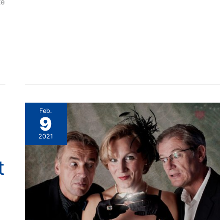
te
Feb.
9
2021
t