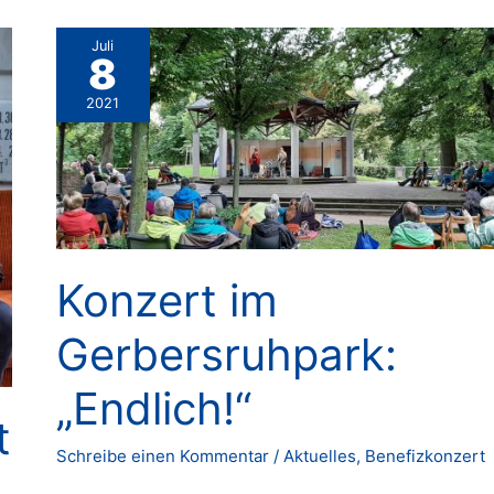
Juli
8
2021
Konzert im
Gerbersruhpark:
„Endlich!“
t
Schreibe einen Kommentar
/
Aktuelles
,
Benefizkonzert