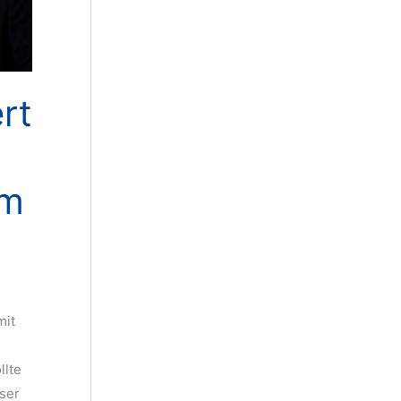
rt
im
mit
llte
eser