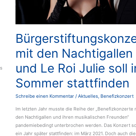
Bürgerstiftungskonze
mit den Nachtigallen
und Le Roi Julie soll 
as
Sommer stattfinden
Schreibe einen Kommentar
/
Aktuelles
,
Benefizkonzert
Im letzten Jahr musste die Reihe der „Benefizkonzerte 
den Nachtigallen und ihren musikalischen Freunden“
pandemiebedingt unterbrochen werden. Das Konzert so
ein Jahr später stattfinden: im März 2021. Doch auch di