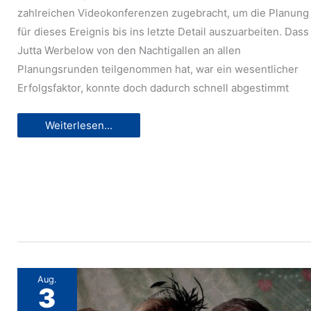
zahlreichen Videokonferenzen zugebracht, um die Planung
für dieses Ereignis bis ins letzte Detail auszuarbeiten. Dass
Jutta Werbelow von den Nachtigallen an allen
Planungsrunden teilgenommen hat, war ein wesentlicher
Erfolgsfaktor, konnte doch dadurch schnell abgestimmt
Bürgerstiftungskonzert
Weiterlesen...
mit
den
Nachtigallen
und
ihren
musikalischen
Freunden
am
4.7.2021
im
Gerbersruhpark
Aug.
3