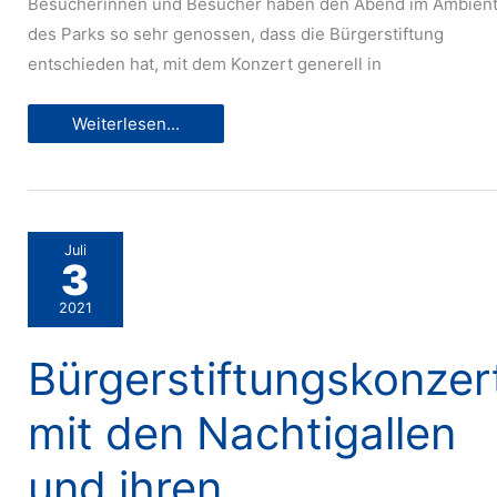
Besucherinnen und Besucher haben den Abend im Ambien
des Parks so sehr genossen, dass die Bürgerstiftung
entschieden hat, mit dem Konzert generell in
Bürgerstiftungskonzert
Weiterlesen...
mit
den
„Nachtigallen“
auch
2022
im
Gerbersruhpark
Juli
3
2021
Bürgerstiftungskonzer
mit den Nachtigallen
und ihren