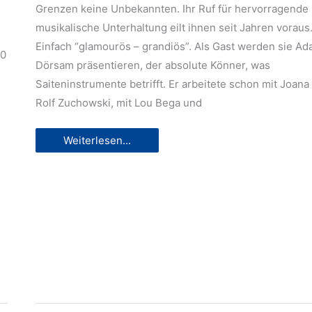
Grenzen keine Unbekannten. Ihr Ruf für hervorragende
musikalische Unterhaltung eilt ihnen seit Jahren voraus
Einfach “glamourös – grandiös”. Als Gast werden sie Ad
00
Dörsam präsentieren, der absolute Könner, was
Saiteninstrumente betrifft. Er arbeitete schon mit Joana
Rolf Zuchowski, mit Lou Bega und
Konzert
Weiterlesen...
im
Park
am
29.5.2022