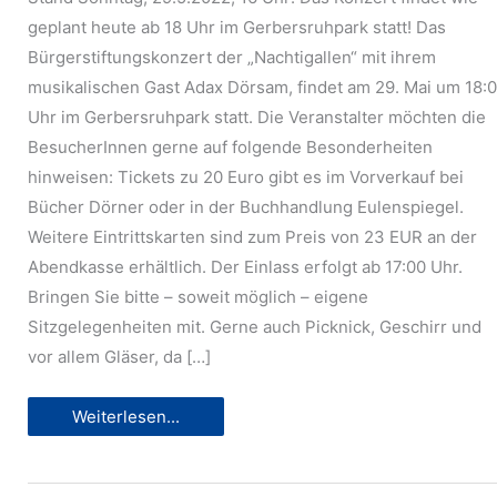
geplant heute ab 18 Uhr im Gerbersruhpark statt! Das
Bürgerstiftungskonzert der „Nachtigallen“ mit ihrem
musikalischen Gast Adax Dörsam, findet am 29. Mai um 18:
Uhr im Gerbersruhpark statt. Die Veranstalter möchten die
BesucherInnen gerne auf folgende Besonderheiten
hinweisen: Tickets zu 20 Euro gibt es im Vorverkauf bei
Bücher Dörner oder in der Buchhandlung Eulenspiegel.
Weitere Eintrittskarten sind zum Preis von 23 EUR an der
Abendkasse erhältlich. Der Einlass erfolgt ab 17:00 Uhr.
Bringen Sie bitte – soweit möglich – eigene
Sitzgelegenheiten mit. Gerne auch Picknick, Geschirr und
vor allem Gläser, da […]
Konzert
Weiterlesen...
im
Park
am
29.5.2022: