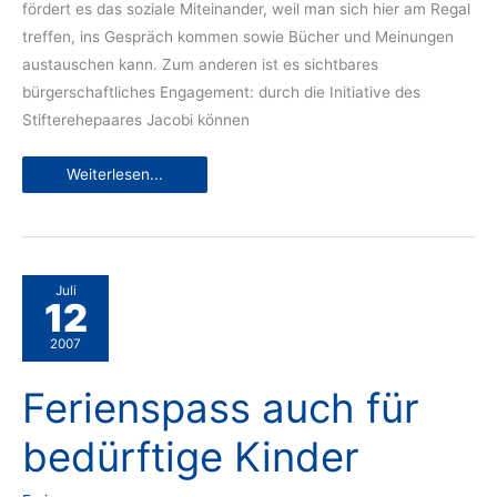
fördert es das soziale Miteinander, weil man sich hier am Regal
treffen, ins Gespräch kommen sowie Bücher und Meinungen
austauschen kann. Zum anderen ist es sichtbares
bürgerschaftliches Engagement: durch die Initiative des
Stifterehepaares Jacobi können
Bücher
Weiterlesen...
für
alle
–
ganz
umsonst
Juli
12
2007
Ferienspass auch für
bedürftige Kinder