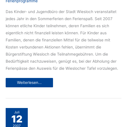
Ferienprogramme
Das Kinder- und Jugendbüro der Stadt Wiesloch veranstaltet
jedes Jahr in den Sommerferien den Ferienspaß. Seit 2007
können etliche Kinder teilnehmen, deren Familien es sich
eigentlich nicht finanziell leisten können. Für Kinder aus
Familien, denen die finanziellen Mittel für die teilweise mit
Kosten verbundenen Aktionen fehlen, übernimmt die
Bürgerstiftung Wiesloch die Teilnahmegebühren. Um die
Bedürftigkeit nachzuweisen, genügt es, bei der Abholung der
Ferienpässe den Ausweis für die Wieslocher Tafel vorzulegen.
Ferienspass
Weiterlesen...
auch
für
bedürftige
Kinder
Juli
12
2007