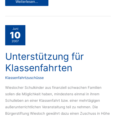
Ministipendien
Weiterlesen...
für
Wieslocher
Schülerinnen
und
Schüler
Juni
10
2007
Unterstützung für
Klassenfahrten
Klassenfahrtzuschüsse
Wieslocher Schulkinder aus finanziell schwachen Familien
sollen die Möglichkeit haben, mindestens einmal in ihrem
Schulleben an einer Klassenfahrt bzw. einer mehrtägigen
außerunterrichtlichen Veranstaltung teil zu nehmen. Die
Bürgerstiftung Wiesloch gewährt dazu einen Zuschuss in Höhe