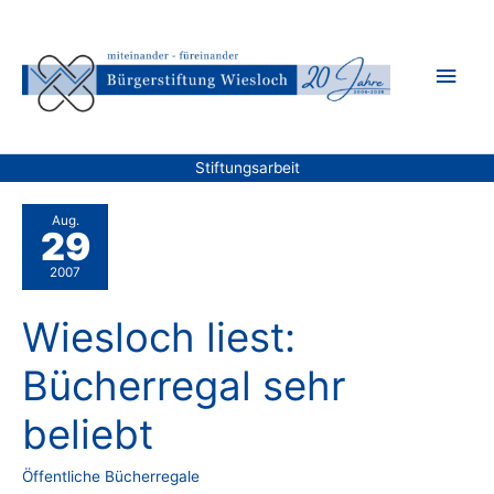
Zum
Inhalt
Hau
springen
Stiftungsarbeit
Aug.
29
2007
Wiesloch liest:
Bücherregal sehr
beliebt
Öffentliche Bücherregale