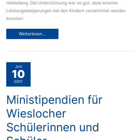
Heidelberg. Die Unterstützung war so gut, dass enorme
Leistungssteigerungen bei den Kindern verzeichnet werden
konnten:
Erfolgreicher
Weiterlesen...
Abschluss
des
Projekts
„Interkulturelle
Hausaufgabenbetreuung“
Juni
10
2007
Ministipendien für
Wieslocher
Schülerinnen und