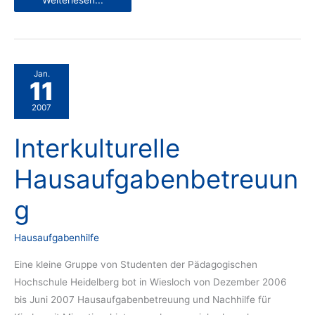
Weiterlesen...
stößt
auf
große
Akzeptanz
Jan.
11
2007
Interkulturelle
Hausaufgabenbetreuun
g
Hausaufgabenhilfe
Eine kleine Gruppe von Studenten der Pädagogischen
Hochschule Heidelberg bot in Wiesloch von Dezember 2006
bis Juni 2007 Hausaufgabenbetreuung und Nachhilfe für