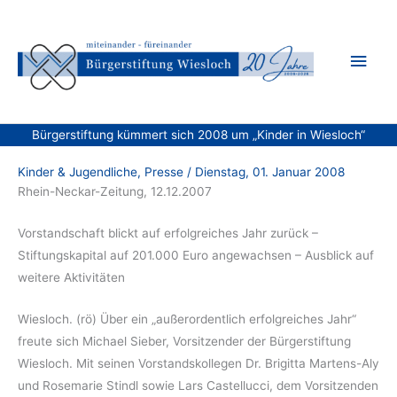
Zum
Inhalt
Hau
springen
Bürgerstiftung kümmert sich 2008 um „Kinder in Wiesloch“
Kinder & Jugendliche
,
Presse
/
Dienstag, 01. Januar 2008
Rhein-Neckar-Zeitung, 12.12.2007
Vorstandschaft blickt auf erfolgreiches Jahr zurück –
Stiftungskapital auf 201.000 Euro angewachsen – Ausblick auf
weitere Aktivitäten
Wiesloch. (rö) Über ein „außerordentlich erfolgreiches Jahr“
freute sich Michael Sieber, Vorsitzender der Bürgerstiftung
Wiesloch. Mit seinen Vorstandskollegen Dr. Brigitta Martens-Aly
und Rosemarie Stindl sowie Lars Castellucci, dem Vorsitzenden