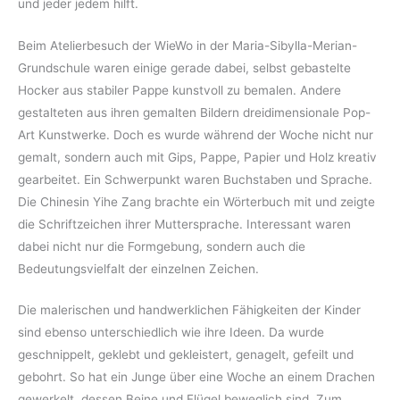
und jeder jedem hilft.
Beim Atelierbesuch der WieWo in der Maria-Sibylla-Merian-
Grundschule waren einige gerade dabei, selbst gebastelte
Hocker aus stabiler Pappe kunstvoll zu bemalen. Andere
gestalteten aus ihren gemalten Bildern dreidimensionale Pop-
Art Kunstwerke. Doch es wurde während der Woche nicht nur
gemalt, sondern auch mit Gips, Pappe, Papier und Holz kreativ
gearbeitet. Ein Schwerpunkt waren Buchstaben und Sprache.
Die Chinesin Yihe Zang brachte ein Wörterbuch mit und zeigte
die Schriftzeichen ihrer Muttersprache. Interessant waren
dabei nicht nur die Formgebung, sondern auch die
Bedeutungsvielfalt der einzelnen Zeichen.
Die malerischen und handwerklichen Fähigkeiten der Kinder
sind ebenso unterschiedlich wie ihre Ideen. Da wurde
geschnippelt, geklebt und gekleistert, genagelt, gefeilt und
gebohrt. So hat ein Junge über eine Woche an einem Drachen
gewerkelt, dessen Beine und Flügel beweglich sind. Zum