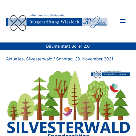
Zum
Inhalt
Hau
springen
Bäume statt Böller 2.0
Aktuelles
,
Silvesterwald
/
Sonntag, 28. November 2021