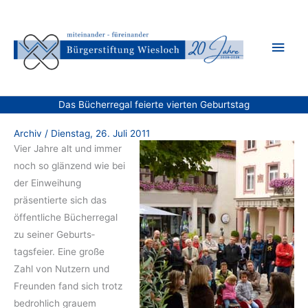
Zum
Inhalt
Hau
springen
Das Bücherregal feierte vierten Geburtstag
Archiv
/
Dienstag, 26. Juli 2011
Vier Jahre alt und immer
noch so glänzend wie bei
der Einweihung
präsentierte sich das
öffentliche Bücherregal
zu seiner Geburts­
tagsfeier. Eine große
Zahl von Nutzern und
Freunden fand sich trotz
bedrohlich grauem