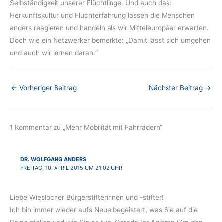
Selbständigkeit unserer Flüchtlinge. Und auch das:
Herkunftskultur und Fluchterfahrung lassen die Menschen
anders reagieren und handeln als wir Mitteleuropäer erwarten.
Doch wie ein Netzwerker bemerkte: „Damit lässt sich umgehen
und auch wir lernen daran.“
←
Vorheriger Beitrag
Nächster Beitrag
→
1 Kommentar zu „Mehr Mobilität mit Fahrrädern“
DR. WOLFGANG ANDERS
FREITAG, 10. APRIL 2015 UM 21:02 UHR
Liebe Wieslocher Bürgerstifterinnen und -stifter!
Ich bin immer wieder aufs Neue begeistert, was Sie auf die
Beine stellen und wie Sie es tun. Gerade Ihr Agieren iZm den