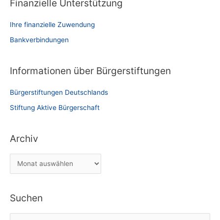
Finanzielle Unterstützung
Ihre finanzielle Zuwendung
Bankverbindungen
Informationen über Bürgerstiftungen
Bürgerstiftungen Deutschlands
Stiftung Aktive Bürgerschaft
Archiv
A
r
c
Suchen
h
i
S