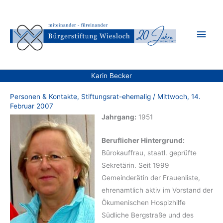
Zum
Inhalt
Hau
springen
Karin Becker
Personen & Kontakte
,
Stiftungsrat-ehemalig
/
Mittwoch, 14.
Februar 2007
Jahrgang:
1951
Beruflicher Hintergrund:
Bürokauffrau, staatl. geprüfte
Sekretärin. Seit 1999
Gemeinderätin der Frauenliste,
ehrenamtlich aktiv im Vorstand der
Ökumenischen Hospizhilfe
Südliche Bergstraße und des