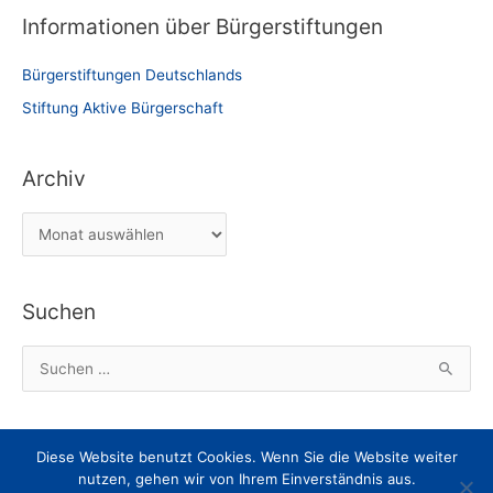
Informationen über Bürgerstiftungen
Bürgerstiftungen Deutschlands
Stiftung Aktive Bürgerschaft
Archiv
A
r
c
Suchen
h
i
S
v
u
c
h
Diese Website benutzt Cookies. Wenn Sie die Website weiter
Impressum
Datenschutz
Nachricht an den Webmaster
e
nutzen, gehen wir von Ihrem Einverständnis aus.