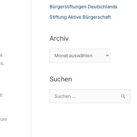
Bürgerstiftungen Deutschlands
Stiftung Aktive Bürgerschaft
Archiv
A
a
r
s.
c
Suchen
h
i
S
ch
v
u
c
, um
h
e