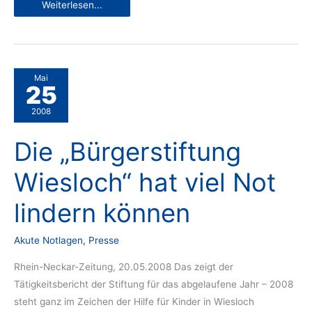
Kleiderstube
Weiterlesen...
ist
wieder
offen
Mai
25
2008
Die „Bürgerstiftung
Wiesloch“ hat viel Not
lindern können
Akute Notlagen
,
Presse
Rhein-Neckar-Zeitung, 20.05.2008 Das zeigt der
Tätigkeitsbericht der Stiftung für das abgelaufene Jahr – 2008
steht ganz im Zeichen der Hilfe für Kinder in Wiesloch