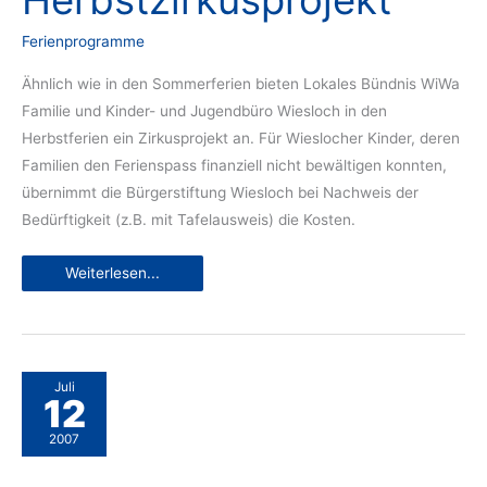
Herbstzirkusprojekt
Ferienprogramme
Ähnlich wie in den Sommerferien bieten Lokales Bündnis WiWa
Familie und Kinder- und Jugendbüro Wiesloch in den
Herbstferien ein Zirkusprojekt an. Für Wieslocher Kinder, deren
Familien den Ferienspass finanziell nicht bewältigen konnten,
übernimmt die Bürgerstiftung Wiesloch bei Nachweis der
Bedürftigkeit (z.B. mit Tafelausweis) die Kosten.
Bürgerstiftung
Weiterlesen...
hilft
bei
Teilnahme
am
Herbstzirkusprojekt
Juli
12
2007