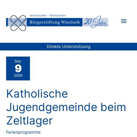
Zum
Inhalt
Hau
springen
Direkte Unterstützung
Sep.
9
2009
Katholische
Jugendgemeinde beim
Zeltlager
Ferienprogramme