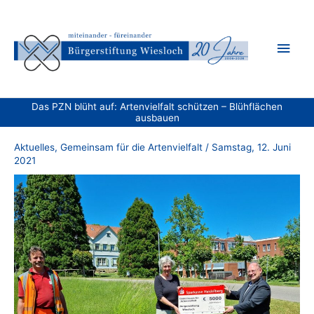
Zum
Inhalt
Hau
springen
Das PZN blüht auf: Artenvielfalt schützen – Blühflächen
ausbauen
Aktuelles
,
Gemeinsam für die Artenvielfalt
/
Samstag, 12. Juni
2021