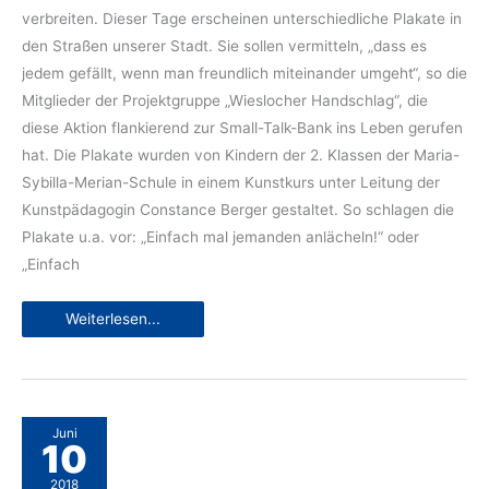
verbreiten. Dieser Tage erscheinen unterschiedliche Plakate in
den Straßen unserer Stadt. Sie sollen vermitteln, „dass es
jedem gefällt, wenn man freundlich miteinander umgeht“, so die
Mitglieder der Projektgruppe „Wieslocher Handschlag“, die
diese Aktion flankierend zur Small-Talk-Bank ins Leben gerufen
hat. Die Plakate wurden von Kindern der 2. Klassen der Maria-
Sybilla-Merian-Schule in einem Kunstkurs unter Leitung der
Kunstpädagogin Constance Berger gestaltet. So schlagen die
Plakate u.a. vor: „Einfach mal jemanden anlächeln!“ oder
„Einfach
Einfach
Weiterlesen...
mal
Danke
sagen
Juni
10
2018