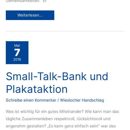
Gemeinsamkeiten.“ Er
Small-
Weiterlesen...
Talk-
Bank
enthüllt
Mai
7
2018
Small-Talk-Bank und
Plakataktion
Schreibe einen Kommentar
/
Wieslocher Handschlag
Was ist wichtig für ein gutes Miteinander? Wie kann man das
tägliche Zusammenleben respektvoll, rücksichtsvoll und
angenehm gestalten? „Es kann ganz einfach sein!“ war das