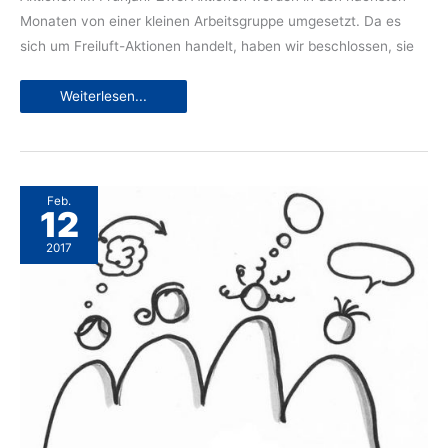
Monaten von einer kleinen Arbeitsgruppe umgesetzt. Da es
sich um Freiluft-Aktionen handelt, haben wir beschlossen, sie
Handschlag
Weiterlesen...
wird
umgesetzt
Feb.
12
2017