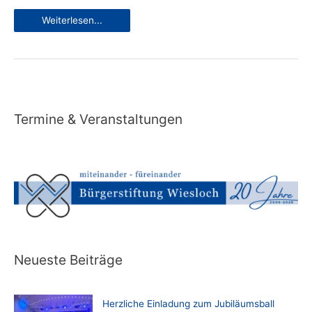
Wieslocher
Weiterlesen...
Handschlag
Termine & Veranstaltungen
Neueste Beiträge
Herzliche Einladung zum Jubiläumsball