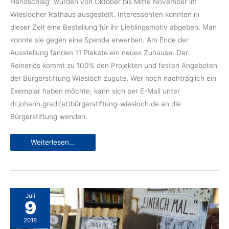
Handschlag“ wurden von Oktober bis Mitte November im
Wieslocher Rathaus ausgestellt. Interessenten konnten in
dieser Zeit eine Bestellung für ihr Lieblingsmotiv abgeben. Man
konnte sie gegen eine Spende erwerben. Am Ende der
Ausstellung fanden 11 Plakate ein neues Zuhause. Der
Reinerlös kommt zu 100% den Projekten und festen Angeboten
der Bürgerstiftung Wiesloch zugute. Wer noch nachträglich ein
Exemplar haben möchte, kann sich per E-Mail unter
dr.johann.gradl(at)bürgerstiftung-wiesloch.de an die
Bürgerstiftung wenden.
Handschlag-
Weiterlesen...
Plakate
finden
Liebhaber
Juli
9
2018