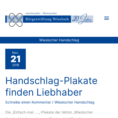
Zum
Inhalt
Hau
springen
Wieslocher Handschlag
Nov.
21
2018
Handschlag-Plakate
finden Liebhaber
Schreibe einen Kommentar
/
Wieslocher Handschlag
Die „Einfach-mal … „-Plakate der Aktion „Wieslocher