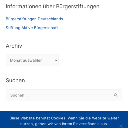
Informationen über Bürgerstiftungen
Bürgerstiftungen Deutschlands
Stiftung Aktive Bürgerschaft
Archiv
A
r
c
Suchen
h
i
S
v
u
c
h
Diese Website benutzt Cookies. Wenn Sie die Website weiter
Impressum
Datenschutz
Nachricht an den Webmaster
e
nutzen, gehen wir von Ihrem Einverständnis aus.