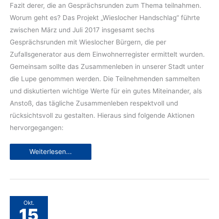
Fazit derer, die an Gesprächsrunden zum Thema teilnahmen.
Worum geht es? Das Projekt „Wieslocher Handschlag“ führte
zwischen März und Juli 2017 insgesamt sechs
Gesprächsrunden mit Wieslocher Bürgern, die per
Zufallsgenerator aus dem Einwohnerregister ermittelt wurden.
Gemeinsam sollte das Zusammenleben in unserer Stadt unter
die Lupe genommen werden. Die Teilnehmenden sammelten
und diskutierten wichtige Werte für ein gutes Miteinander, als
Anstoß, das tägliche Zusammenleben respektvoll und
rücksichtsvoll zu gestalten. Hieraus sind folgende Aktionen
hervorgegangen:
Small-
Weiterlesen...
Talk-
Bank
und
Plakataktion
Okt.
15