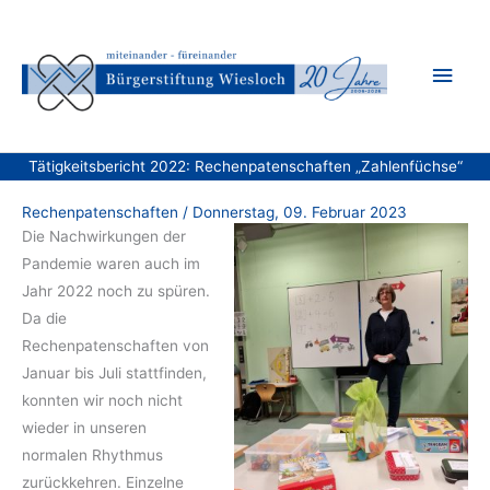
Zum
Inhalt
Hau
springen
Tätigkeitsbericht 2022: Rechenpatenschaften „Zahlenfüchse“
Rechenpatenschaften
/
Donnerstag, 09. Februar 2023
Die Nachwirkungen der
Pandemie waren auch im
Jahr 2022 noch zu spüren.
Da die
Rechenpatenschaften von
Januar bis Juli stattfinden,
konnten wir noch nicht
wieder in unseren
normalen Rhythmus
zurückkehren. Einzelne