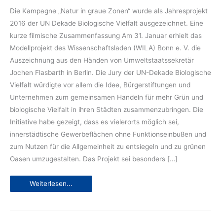
Die Kampagne „Natur in graue Zonen“ wurde als Jahresprojekt
2016 der UN Dekade Biologische Vielfalt ausgezeichnet. Eine
kurze filmische Zusammenfassung Am 31. Januar erhielt das
Modellprojekt des Wissenschaftsladen (WILA) Bonn e. V. die
Auszeichnung aus den Händen von Umweltstaatssekretär
Jochen Flasbarth in Berlin. Die Jury der UN-Dekade Biologische
Vielfalt würdigte vor allem die Idee, Bürgerstiftungen und
Unternehmen zum gemeinsamen Handeln für mehr Grün und
biologische Vielfalt in ihren Städten zusammenzubringen. Die
Initiative habe gezeigt, dass es vielerorts möglich sei,
innerstädtische Gewerbeflächen ohne Funktionseinbußen und
zum Nutzen für die Allgemeinheit zu entsiegeln und zu grünen
Oasen umzugestalten. Das Projekt sei besonders […]
Jahresprojekt
Weiterlesen...
2016
der
UN
Dekade
Biologische