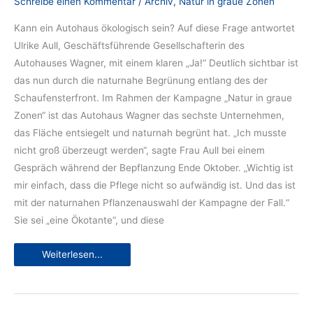
Schreibe einen Kommentar
/
Archiv
,
Natur in graue Zonen
Kann ein Autohaus ökologisch sein? Auf diese Frage antwortet
Ulrike Aull, Geschäftsführende Gesellschafterin des
Autohauses Wagner, mit einem klaren „Ja!“ Deutlich sichtbar ist
das nun durch die naturnahe Begrünung entlang des der
Schaufensterfront. Im Rahmen der Kampagne „Natur in graue
Zonen“ ist das Autohaus Wagner das sechste Unternehmen,
das Fläche entsiegelt und naturnah begrünt hat. „Ich musste
nicht groß überzeugt werden“, sagte Frau Aull bei einem
Gespräch während der Bepflanzung Ende Oktober. „Wichtig ist
mir einfach, dass die Pflege nicht so aufwändig ist. Und das ist
mit der naturnahen Pflanzenauswahl der Kampagne der Fall.“
Sie sei „eine Ökotante“, und diese
Frisches
Weiterlesen...
Grün
bei
Auto
Wagner