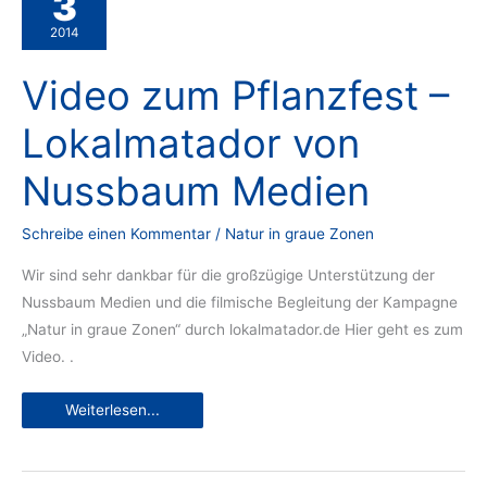
3
2014
Video zum Pflanzfest –
Lokalmatador von
Nussbaum Medien
Schreibe einen Kommentar
/
Natur in graue Zonen
Wir sind sehr dankbar für die großzügige Unterstützung der
Nussbaum Medien und die filmische Begleitung der Kampagne
„Natur in graue Zonen“ durch lokalmatador.de Hier geht es zum
Video. .
Video
Weiterlesen...
zum
Pflanzfest
–
Lokalmatador
von