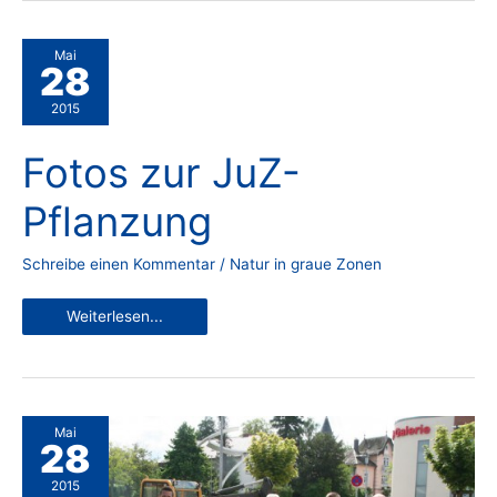
Mai
28
2015
Fotos zur JuZ-
Pflanzung
Schreibe einen Kommentar
/
Natur in graue Zonen
Fotos
Weiterlesen...
zur
JuZ-
Pflanzung
Mai
28
2015