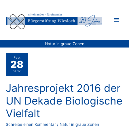
Zum
Inhalt
Hau
springen
Natur in graue Zonen
Feb.
28
2017
Jahresprojekt 2016 der
UN Dekade Biologische
Vielfalt
Schreibe einen Kommentar
/
Natur in graue Zonen