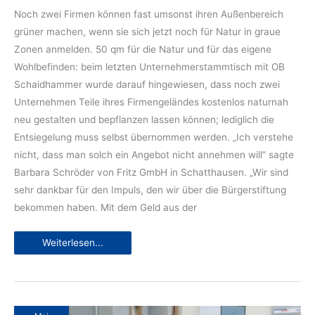
Noch zwei Firmen können fast umsonst ihren Außenbereich
grüner machen, wenn sie sich jetzt noch für Natur in graue
Zonen anmelden. 50 qm für die Natur und für das eigene
Wohlbefinden: beim letzten Unter­nehmerstammtisch mit OB
Schaidhammer wurde darauf hingewiesen, dass noch zwei
Unternehmen Teile ihres Firmen­geländes kosten­los naturnah
neu gestalten und bepflanzen lassen können; lediglich die
Entsiegelung muss selbst übernommen werden. „Ich verstehe
nicht, dass man solch ein Angebot nicht annehmen will“ sagte
Barbara Schröder von Fritz GmbH in Schatthausen. „Wir sind
sehr dankbar für den Impuls, den wir über die Bürgerstiftung
bekommen haben. Mit dem Geld aus der
Endspurt
Weiterlesen...
für
kostenlose
Begrünung