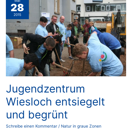
Mai
28
2015
Jugendzentrum
Wiesloch entsiegelt
und begrünt
Schreibe einen Kommentar
/
Natur in graue Zonen