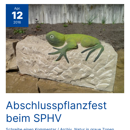
Vielfalt
Apr.
12
2016
Abschlusspflanzfest
beim SPHV
Schreibe einen Kommentar
/
Archiv
,
Natur in graue Zonen