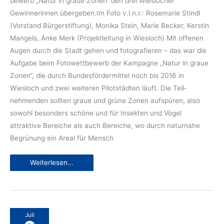
bewerb „Natur in graue Zonen“ den drei Wieslocher
Gewinnerinnen übergeben.Im Foto v.l.n.r.: Rosemarie Stindl
(Vorstand Bürgerstiftung), Monika Stein, Marie Becker, Kerstin
Mangels, Anke Merk (Projektleitung in Wiesloch) Mit offenen
Augen durch die Stadt gehen und fotografieren – das war die
Aufgabe beim Fotowettbewerb der Kampagne „Natur in graue
Zonen“, die durch Bundes­förder­mittel noch bis 2016 in
Wiesloch und zwei weiteren Pilotstädten läuft. Die Teil­
nehmenden sollten graue und grüne Zonen aufspüren, also
sowohl besonders schöne und für Insekten und Vögel
attraktive Bereiche als auch Bereiche, wo durch natur­nahe
Begrünung ein Areal für Mensch
Grüne
Weiterlesen...
Zonen
und
strahlende
Gewinner
Juli