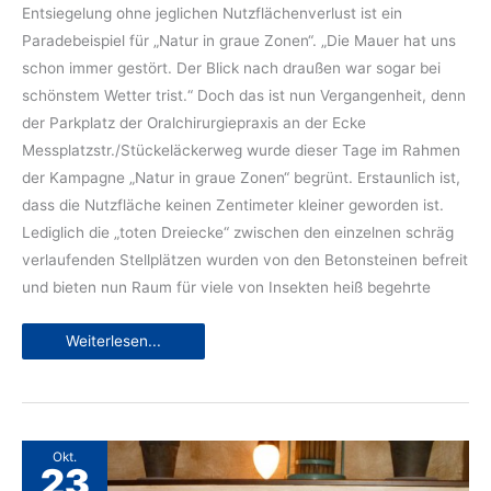
Entsiegelung ohne jeglichen Nutzflächenverlust ist ein
Paradebeispiel für „Natur in graue Zonen“. „Die Mauer hat uns
schon immer gestört. Der Blick nach draußen war sogar bei
schönstem Wetter trist.“ Doch das ist nun Vergangen­heit, denn
der Parkplatz der Oralchirurgie­praxis an der Ecke
Messplatzstr./Stückel­äckerweg wurde dieser Tage im Rahmen
der Kampagne „Natur in graue Zonen“ begrünt. Erstaunlich ist,
dass die Nutzfläche keinen Zentimeter kleiner geworden ist.
Lediglich die „toten Dreiecke“ zwischen den einzelnen schräg
verlaufenden Stellplätzen wurden von den Beton­steinen befreit
und bieten nun Raum für viele von Insekten heiß begehrte
Grüne
Weiterlesen...
Inseln
mit
viel
Wirkung
Okt.
23