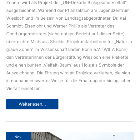
Zonen“ wird als Projekt der „UN-Dekade Biologische Vielfalt“
ausgezeichnet. Während der Pflanzaktion am Jugend­zentrum
Wiesloch und im Beisein von Landtagsabgeordneter, Dr. Kai
Schmidt-Eisenlohr und Werner Phillip als Vertreter des
Oberbürgermeisters (siehe entspr. Bericht auf dieser Seite)
überreichte Michaela Shields, Projektmitarbeiterin für „Natur in
graue Zonen“ im Wissen­schaftsladen Bonn e.V. (WILA Bonn)
den Vertreterinnen der Bürgerstiftung Wiesloch eine Plakette
und einen bunten „Vielfalt-Baum“ aus Holz als Symbole der
Auszeichnung. Die Ehrung wird an Projekte verliehen, die sich
in nach­ahmenswerter Weise für die Erhaltung der biologischen
Vielfalt einsetzen.
Natur
Weiterlesen...
in
graue
Zonen
wird
UN-
Dekade-
Projekt
Nov.