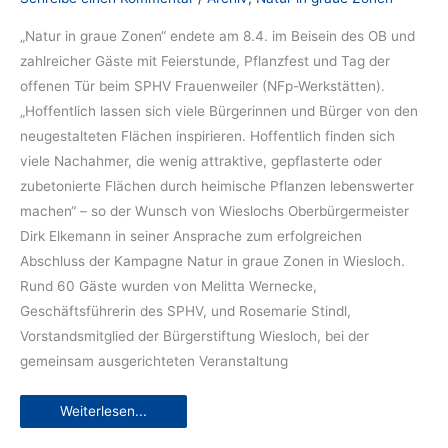
„Natur in graue Zonen“ endete am 8.4. im Beisein des OB und
zahlreicher Gäste mit Feierstunde, Pflanzfest und Tag der
offenen Tür beim SPHV Frauenweiler (NFp-Werkstätten).
„Hoffentlich lassen sich viele Bürgerinnen und Bürger von den
neugestalteten Flächen inspirieren. Hoffentlich finden sich
viele Nachahmer, die wenig attraktive, gepflasterte oder
zubetonierte Flächen durch heimische Pflanzen lebenswerter
machen“ – so der Wunsch von Wieslochs Oberbürgermeister
Dirk Elkemann in seiner Ansprache zum erfolgreichen
Abschluss der Kampagne Natur in graue Zonen in Wiesloch.
Rund 60 Gäste wurden von Melitta Wernecke,
Geschäftsführerin des SPHV, und Rosemarie Stindl,
Vorstandsmitglied der Bürgerstiftung Wiesloch, bei der
gemeinsam ausgerichteten Veran­staltung
Abschlusspflanzfest
Weiterlesen...
beim
SPHV