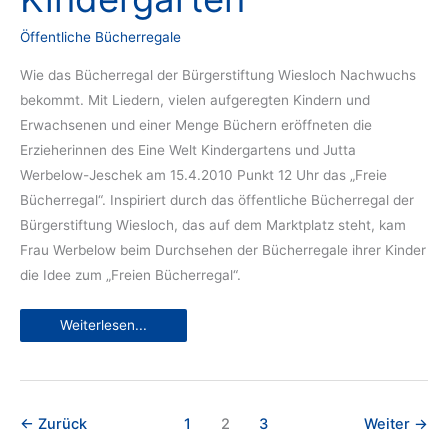
Öffentliche Bücherregale
Wie das Bücherregal der Bürgerstiftung Wiesloch Nachwuchs
bekommt. Mit Liedern, vielen aufgeregten Kindern und
Erwachsenen und einer Menge Büchern eröffneten die
Erzieherinnen des Eine Welt Kindergartens und Jutta
Werbelow-Jeschek am 15.4.2010 Punkt 12 Uhr das „Freie
Bücherregal“. Inspiriert durch das öffentliche Bücherregal der
Bürgerstiftung Wiesloch, das auf dem Marktplatz steht, kam
Frau Werbelow beim Durchsehen der Bücherregale ihrer Kinder
die Idee zum „Freien Bücherregal“.
Das
Weiterlesen...
Freie
Bücherregal
im
Eine-
Welt-
Kindergarten
←
Zurück
1
2
3
Weiter
→