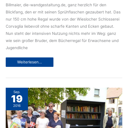
Billmaier, die-wandgestaltung.de, ganz herzlich für den
Blickfang, den er mit seinen Sprühflaschen gezaubert hat. Das
nur 150 cm hohe Regal wurde von der Wieslocher Schlosserei
Corvaglia liebevoll ohne scharfe Kanten und Ecken gebaut.
Nun steht der intensiven Nutzung nichts mehr im Weg: ganz
wie sein großer Bruder, dem Bücherregal für Erwachsene und
Jugendliche
Wieslocher
Weiterlesen...
Kinderbücherregal
Sep.
19
2016