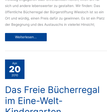
sich und andere lebenswerter zu gestalten. Wir finden: Das
öffentliche Bücherregal der Bürgerstiftung Wiesloch ist so ein
Ort und würdig, einen Preis dafür zu gewinnen. Es ist ein Platz
der Begegnung und des Austauschs in vielerlei Hinsicht;
Der
Weiterlesen...
ideale
Ort
–
unser
Bücherregal
Apr.
20
2010
Das Freie Bücherregal
im Eine-Welt-
Kindergarten