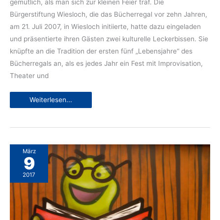
gemütlich, als man sich zur kleinen Feier traf. Die
Bürgerstiftung Wiesloch, die das Bücherregal vor zehn Jahren,
am 21. Juli 2007, in Wiesloch initiierte, hatte dazu eingeladen
und präsentierte ihren Gästen zwei kulturelle Leckerbissen. Sie
knüpfte an die Tradition der ersten fünf „Lebensjahre“ des
Bücherregals an, als es jedes Jahr ein Fest mit Improvisation,
Theater und
Lest
Weiterlesen...
mehr
Krimis!
März
9
2017