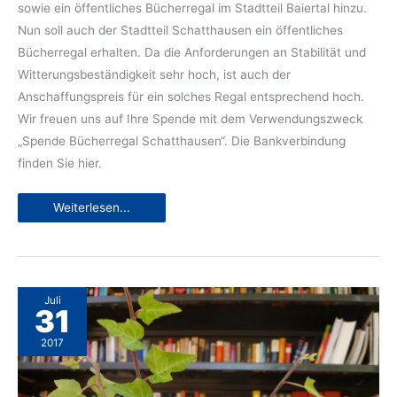
sowie ein öffentliches Bücherregal im Stadtteil Baiertal hinzu.
Nun soll auch der Stadtteil Schatthausen ein öffentliches
Bücherregal erhalten. Da die Anforderungen an Stabilität und
Witterungsbeständigkeit sehr hoch, ist auch der
Anschaffungspreis für ein solches Regal entsprechend hoch.
Wir freuen uns auf Ihre Spende mit dem Verwendungszweck
„Spende Bücherregal Schatthausen“. Die Bankverbindung
finden Sie hier.
Spendenaktion
Weiterlesen...
2020:
Öffentliches
Bücherregal
in
Schatthausen
Juli
31
2017