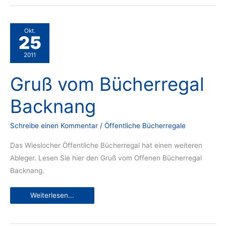
Okt.
25
2011
Gruß vom Bücherregal
Backnang
Schreibe einen Kommentar
/
Öffentliche Bücherregale
Das Wieslocher Öffentliche Bücherregal hat einen weiteren
Ableger. Lesen Sie hier den Gruß vom Offenen Bücherregal
Backnang.
Gruß
Weiterlesen...
vom
Bücherregal
Backnang