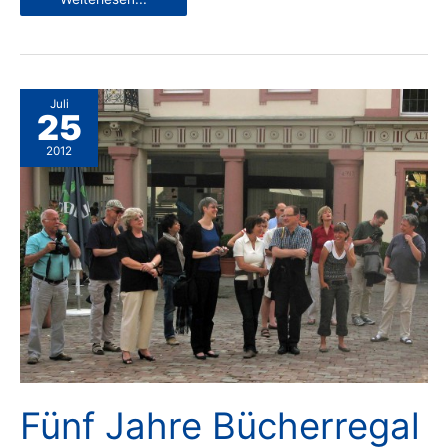
kein
Altpapier-
Entsorger
Juli
25
2012
Fünf Jahre Bücherregal