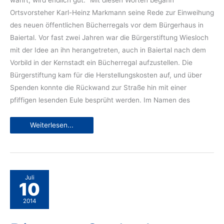
währt, wird endlich gut.“ Mit diesen Worten begann
Ortsvorsteher Karl-Heinz Markmann seine Rede zur Einweihung
des neuen öffentlichen Bücherregals vor dem Bürgerhaus in
Baiertal. Vor fast zwei Jahren war die Bürgerstiftung Wiesloch
mit der Idee an ihn herangetreten, auch in Baiertal nach dem
Vorbild in der Kernstadt ein Bücherregal aufzustellen. Die
Bürgerstiftung kam für die Herstellungs­kosten auf, und über
Spenden konnte die Rückwand zur Straße hin mit einer
pfiffigen lesenden Eule besprüht werden. Im Namen des
Öffentliches
Weiterlesen...
Bücherregal
für
Baiertal
Juli
10
2014