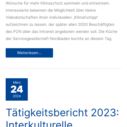
Wünsche für mehr Klimaschutz sammeln und entwickeln.
Interessierte bekamen die Möglichkeit über kleine
Videobotschaften ihren individuellen „Klimafuntipp“
aufzeichnen zu lassen, der später allen 2000 Beschäftigten
des PZN über das Intranet angeboten werden soll. Die Küche
der Servicegesellschaft Nordbaden kochte an diesem Tag
5.
Weiterlesen...
Klimaaktion
am
PZN
–
Drei
Projekte
der
Bürgerstiftung
März
Wiesloch
24
mit
an
2024
Bord
Tätigkeitsbericht 2023:
Interkulturelle