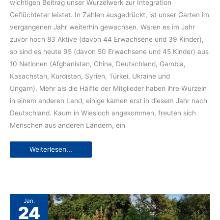
wichtigen Beitrag unser Wurzelwerk zur Integration
Geflüchteter leistet. In Zahlen ausgedrückt, ist unser Garten im
vergangenen Jahr weiterhin gewachsen. Waren es im Jahr
zuvor noch 83 Aktive (davon 44 Erwachsene und 39 Kinder),
so sind es heute 95 (davon 50 Erwachsene und 45 Kinder) aus
10 Nationen (Afghanistan, China, Deutschland, Gambia,
Kasachstan, Kurdistan, Syrien, Türkei, Ukraine und
Ungarn). Mehr als die Hälfte der Mitglieder haben ihre Wurzeln
in einem anderen Land, einige kamen erst in diesem Jahr nach
Deutschland. Kaum in Wiesloch angekommen, freuten sich
Menschen aus anderen Ländern, ein
Tätigkeitsbericht
Weiterlesen...
2022:
Interkulturelle
Gartengemeinschaft
Wurzelwerk
Jan.
24