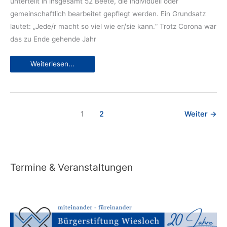
unterteilt in insgesamt 52 Beete, die individuell oder
gemeinschaftlich bearbeitet gepflegt werden. Ein Grundsatz
lautet: „Jede/r macht so viel wie er/sie kann.“ Trotz Corona war
das zu Ende gehende Jahr
Interkulturelle
Weiterlesen...
Gartengemeinschaft
Wurzelwerk:
Viel
mehr
als
nur
ein
1
2
Weiter
→
Garten
Termine & Veranstaltungen