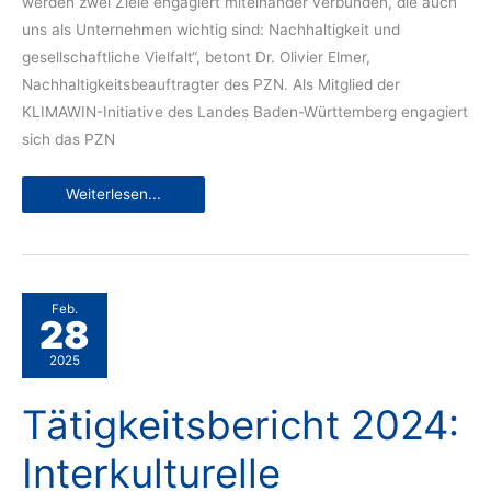
werden zwei Ziele engagiert miteinander verbunden, die auch
uns als Unternehmen wichtig sind: Nachhaltigkeit und
gesellschaftliche Vielfalt“, betont Dr. Olivier Elmer,
Nachhaltigkeitsbeauftragter des PZN. Als Mitglied der
KLIMAWIN-Initiative des Landes Baden-Württemberg engagiert
sich das PZN
Bürgerstiftung
Weiterlesen...
Wiesloch
freut
sich
über
zwei
Spenden
für
Integration
Feb.
und
28
Artenvielfalt
2025
Tätigkeitsbericht 2024:
Interkulturelle