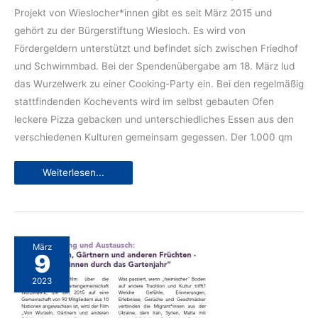
Projekt von Wieslocher*innen gibt es seit März 2015 und
gehört zu der Bürgerstiftung Wiesloch. Es wird von
Fördergeldern unterstützt und befindet sich zwischen Friedhof
und Schwimmbad. Bei der Spendenübergabe am 18. März lud
das Wurzelwerk zu einer Cooking-Party ein. Bei den regelmäßig
stattfindenden Kochevents wird im selbst gebauten Ofen
leckere Pizza gebacken und unterschiedliches Essen aus den
verschiedenen Kulturen gemeinsam gegessen. Der 1.000 qm
Interkulturelle
Weiterlesen...
Gartengemeinschaft
Wurzelwerk
Wiesloch
freut
sich
über
eine
Spende
März
des
9
PZN
2023