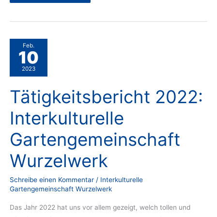
Wurzeln,
Gärtnern
und
anderen
Früchten
–
Mit
Migrant*innen
Feb.
durch
10
das
Gartenjahr“
2023
Tätigkeitsbericht 2022:
Interkulturelle
Gartengemeinschaft
Wurzelwerk
Schreibe einen Kommentar
/
Interkulturelle
Gartengemeinschaft Wurzelwerk
Das Jahr 2022 hat uns vor allem gezeigt, welch tollen und