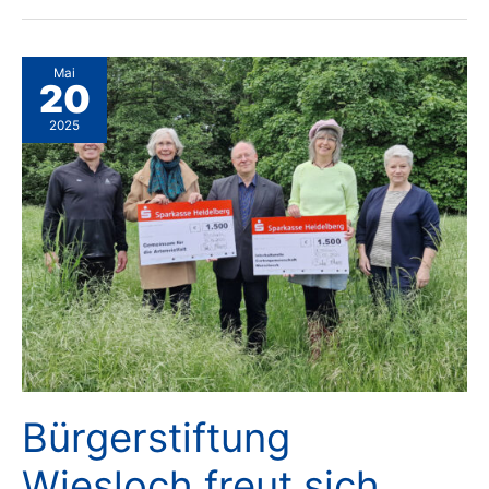
Wurzelwerk
Mai
20
2025
Bürgerstiftung
Wiesloch freut sich